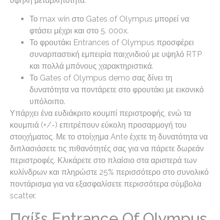
υψηλή μεταβλητότητα.
Το max win στο Gates of Olympus μπορεί να
φτάσει μέχρι και στο 5. 000x.
Το φρουτάκι Entrances of Olympus προσφέρει
συναρπαστική εμπειρία παιχνιδιού με υψηλό RTP
και πολλά μπόνους χαρακτηριστικά.
Το Gates of Olympus demo σας δίνει τη
δυνατότητα να ποντάρετε στο φρουτάκι με εικονικό
υπόλοιπο.
Υπάρχει ένα ευδιάκριτο κουμπί περιστροφής, ενώ τα
κουμπιά (+/-) επιτρέπουν εύκολη προσαρμογή του
στοιχήματος. Με το στοίχημα Ante έχετε τη δυνατότητα να
διπλασιάσετε τις πιθανότητές σας για να πάρετε δωρεάν
περιστροφές. Κλικάρετε στο πλαίσιο στα αριστερά των
κυλίνδρων και πληρώστε 25% περισσότερο στο συνολικό
ποντάρισμα για να εξασφαλίσετε περισσότερα σύμβολα
scatter.
Παίξε Entrance Of Olympus