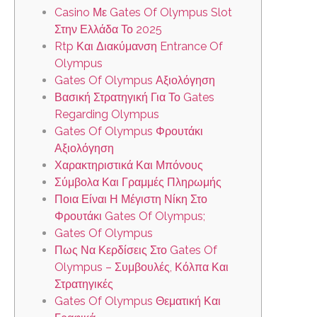
Casino Με Gates Of Olympus Slot
Στην Ελλάδα Το 2025
Rtp Και Διακύμανση Entrance Of
Olympus
Gates Of Olympus Αξιολόγηση
Βασική Στρατηγική Για Το Gates
Regarding Olympus
Gates Of Olympus Φρουτάκι
Αξιολόγηση
Χαρακτηριστικά Και Μπόνους
Σύμβολα Και Γραμμές Πληρωμής
Ποια Είναι Η Μέγιστη Νίκη Στο
Φρουτάκι Gates Of Olympus;
Gates Of Olympus
Πως Να Κερδίσεις Στο Gates Of
Olympus – Συμβουλές, Κόλπα Και
Στρατηγικές
Gates Of Olympus Θεματική Και