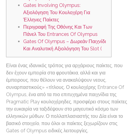
Gates Involving Olympus:
Αξιολόγηση Του Κουλοχέρη Για
Έλληνες Παίκτες
Περιγραφή Της Οθόνης Και Των
Πάνελ Του Entrances Of Olympus
Gates Of Olympus – Δωρεάν Παιχνίδι
Και Αναλυτική Αξιολόγηση Του Slot (
Είναι ένας ιδανικός τρόπος για αρχάριους παίκτες, που
δεν έχουν εμπειρία στα φρουτάκια, αλλά και για
έμπειρους, που θέλουν να ανακαλύψουν νεους,
συναρπαστικούς» «τίτλους. Ο κουλοχέρης Entrance Of
Olympus, ένα από τα πιο επιτυχημένα παιχνίδια της
Pragmatic Play κουλοχέρηδες, προσφέρει στους παίκτες
την ευκαιρία να ταξιδέψουν στο μαγευτικό κόσμο των
ελληνικών μύθων. Ο πολλαπλασιαστής του Δία είναι το
βασικό στοιχείο, που όλοι οι παίκτες ξεχωρίζουν στις
Gates of Olympus ειδικές λειτουργίες.