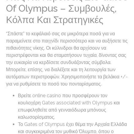
Of Olympus – Συμβουλές,
Κόλπα Και Στρατηγικές
“Σπάστε” το κεφάλαιό σας σε μικρότερα ποσά για να
παραμείνετε στο παιχνίδι περισσότερο και να αυξήσετε τις
πιθανότητες νίκης. Οι κύλινδροι θα αρχίσουν να
περιστρέφονται και θα σταματήσουν τυχαία, δίνοντας σας
την ευκαιρία να κερδίσετε συνδυάζοντας σύμβολα.
Μπορείτε, επίσης, να διαλέξετε και τη λειτουργία των
αυτόματων περιστροφών. Χρησιμοποιήστε τα βελάκια +/-
για να ρυθμίσετε το ποσό του πονταρίσματος.
Βρείτε online casino που προσφέρουν τον
κουλοχέρη Gates associated with Olympus και
επωφεληθείτε από γενναιόδωρα μπόνους
καλωσορίσματος.
Το Gates of Olympus έχει θέμα την Αρχαία Ελλάδα
και συγκεκριμένα τον μυθικό Όλυμπο, όπου ο