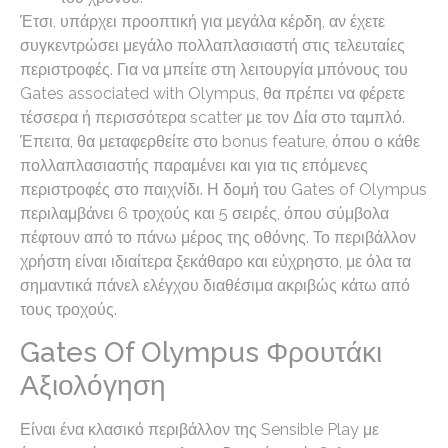
Έτσι, υπάρχει προοπτική για μεγάλα κέρδη, αν έχετε
συγκεντρώσει μεγάλο πολλαπλασιαστή στις τελευταίες
περιστροφές. Για να μπείτε στη λειτουργία μπόνους του
Gates associated with Olympus, θα πρέπει να φέρετε
τέσσερα ή περισσότερα scatter με τον Δία στο ταμπλό.
Έπειτα, θα μεταφερθείτε στο bonus feature, όπου ο κάθε
πολλαπλασιαστής παραμένει και για τις επόμενες
περιστροφές στο παιχνίδι. Η δομή του Gates of Olympus
περιλαμβάνει 6 τροχούς και 5 σειρές, όπου σύμβολα
πέφτουν από το πάνω μέρος της οθόνης. Το περιβάλλον
χρήστη είναι ιδιαίτερα ξεκάθαρο και εύχρηστο, με όλα τα
σημαντικά πάνελ ελέγχου διαθέσιμα ακριβώς κάτω από
τους τροχούς.
Gates Of Olympus Φρουτάκι
Αξιολόγηση
Είναι ένα κλασικό περιβάλλον της Sensible Play με