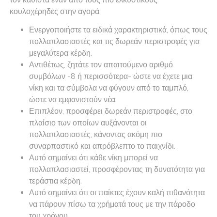
κουλοχέρηδες στην αγορά.
Ενεργοποιήστε τα ειδικά χαρακτηριστικά, όπως τους
πολλαπλασιαστές και τις δωρεάν περιστροφές για
μεγαλύτερα κέρδη.
Αντιθέτως, ζητάτε τον απαιτούμενο αριθμό
συμβόλων -8 ή περισσότερα- ώστε να έχετε μια
νίκη και τα σύμβολα να φύγουν από το ταμπλό,
ώστε να εμφανιστούν νέα.
Επιπλέον, προσφέρει δωρεάν περιστροφές, στο
πλαίσιο των οποίων αυξάνονται οι
πολλαπλασιαστές, κάνοντας ακόμη πιο
συναρπαστικό και απρόβλεπτο το παιχνίδι.
Αυτό σημαίνει ότι κάθε νίκη μπορεί να
πολλαπλασιαστεί, προσφέροντας τη δυνατότητα για
τεράστια κέρδη.
Αυτό σημαίνει ότι οι παίκτες έχουν καλή πιθανότητα
να πάρουν πίσω τα χρήματά τους με την πάροδο
του χρόνου.