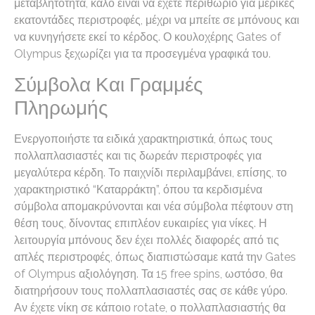
μεταβλητότητα, καλό είναι να έχετε περιθώριο για μερικές
εκατοντάδες περιστροφές, μέχρι να μπείτε σε μπόνους και
να κυνηγήσετε εκεί το κέρδος. Ο κουλοχέρης Gates of
Olympus ξεχωρίζει για τα προσεγμένα γραφικά του.
Σύμβολα Και Γραμμές
Πληρωμής
Ενεργοποιήστε τα ειδικά χαρακτηριστικά, όπως τους
πολλαπλασιαστές και τις δωρεάν περιστροφές για
μεγαλύτερα κέρδη. Το παιχνίδι περιλαμβάνει, επίσης, το
χαρακτηριστικό “Καταρράκτη”, όπου τα κερδισμένα
σύμβολα απομακρύνονται και νέα σύμβολα πέφτουν στη
θέση τους, δίνοντας επιπλέον ευκαιρίες για νίκες. Η
λειτουργία μπόνους δεν έχει πολλές διαφορές από τις
απλές περιστροφές, όπως διαπιστώσαμε κατά την Gates
of Olympus αξιολόγηση. Τα 15 free spins, ωστόσο, θα
διατηρήσουν τους πολλαπλασιαστές σας σε κάθε γύρο.
Αν έχετε νίκη σε κάποιο rotate, ο πολλαπλασιαστής θα