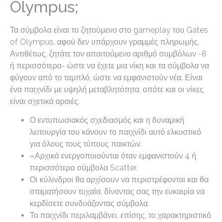
Olympus;
Τα σύμβολα είναι το ζητούμενο στο gameplay του Gates
of Olympus, αφού δεν υπάρχουν γραμμές πληρωμής.
Αντιθέτως, ζητάτε τον απαιτούμενο αριθμό συμβόλων -8
ή περισσότερα- ώστε να έχετε μια νίκη και τα σύμβολα να
φύγουν από το ταμπλό, ώστε να εμφανιστούν νέα. Είναι
ένα παιχνίδι με υψηλή μεταβλητότητα, οπότε και οι νίκες
είναι σχετικά αραιές.
Ο εντυπωσιακός σχεδιασμός και η δυναμική
λειτουργία του κάνουν το παιχνίδι αυτό ελκυστικό
για όλους τους τύπους παικτών.
«Αρχικά ενεργοποιούνται όταν εμφανιστούν 4 ή
περισσότερα σύμβολα Scatter.
Οι κύλινδροι θα αρχίσουν να περιστρέφονται και θα
σταματήσουν τυχαία, δίνοντας σας την ευκαιρία να
κερδίσετε συνδυάζοντας σύμβολα.
Το παιχνίδι περιλαμβάνει, επίσης, το χαρακτηριστικό