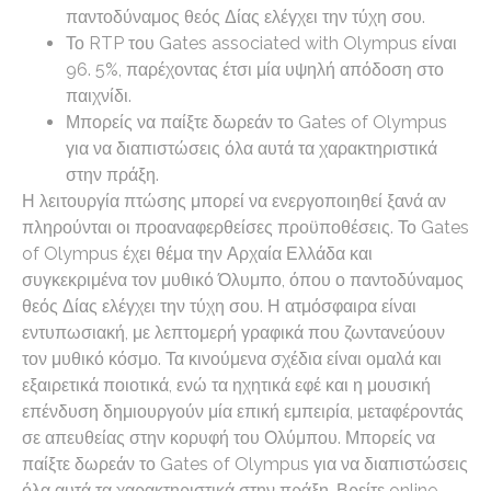
παντοδύναμος θεός Δίας ελέγχει την τύχη σου.
Το RTP του Gates associated with Olympus είναι
96. 5%, παρέχοντας έτσι μία υψηλή απόδοση στο
παιχνίδι.
Μπορείς να παίξτε δωρεάν το Gates of Olympus
για να διαπιστώσεις όλα αυτά τα χαρακτηριστικά
στην πράξη.
Η λειτουργία πτώσης μπορεί να ενεργοποιηθεί ξανά αν
πληρούνται οι προαναφερθείσες προϋποθέσεις. Το Gates
of Olympus έχει θέμα την Αρχαία Ελλάδα και
συγκεκριμένα τον μυθικό Όλυμπο, όπου ο παντοδύναμος
θεός Δίας ελέγχει την τύχη σου. Η ατμόσφαιρα είναι
εντυπωσιακή, με λεπτομερή γραφικά που ζωντανεύουν
τον μυθικό κόσμο. Τα κινούμενα σχέδια είναι ομαλά και
εξαιρετικά ποιοτικά, ενώ τα ηχητικά εφέ και η μουσική
επένδυση δημιουργούν μία επική εμπειρία, μεταφέροντάς
σε απευθείας στην κορυφή του Ολύμπου. Μπορείς να
παίξτε δωρεάν το Gates of Olympus για να διαπιστώσεις
όλα αυτά τα χαρακτηριστικά στην πράξη. Βρείτε online