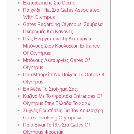
Εκπαιδευτείτε Στο Demo
Παιχνίδι Trial Στο Gates Associated
With Olympus
Gates Regarding Olympus: Σύμβολα,
Πληρωμές Και Κανόνες
Πώς Ενεργοποιώ Τη Λειτουργία
Μπόνους Στον Κουλοχέρη Entrance
Of Olympus;
Μπόνους Λειτουργίες Gates Of
Olympus
Που Μπορείτε Να Παίξετε Το Gates Of
Olympus;
Επιλέξτε Το Στοίχημά Σας:
Καζίνο Με Το Φρουτάκι Entrances Of
Olympus Στην Ελλάδα Το 2024
Συχνές Ερωτήσεις Για Τον Κουλοχέρη
Gates Involving Olympus»
Ποιο Είναι Το Rtp Στο Gates Of
Olympus Φρουτάκι;