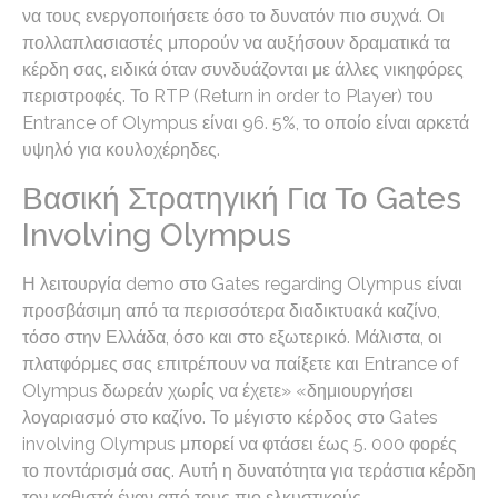
να τους ενεργοποιήσετε όσο το δυνατόν πιο συχνά. Οι
πολλαπλασιαστές μπορούν να αυξήσουν δραματικά τα
κέρδη σας, ειδικά όταν συνδυάζονται με άλλες νικηφόρες
περιστροφές. Το RTP (Return in order to Player) του
Entrance of Olympus είναι 96. 5%, το οποίο είναι αρκετά
υψηλό για κουλοχέρηδες.
Βασική Στρατηγική Για Το Gates
Involving Olympus
Η λειτουργία demo στο Gates regarding Olympus είναι
προσβάσιμη από τα περισσότερα διαδικτυακά καζίνο,
τόσο στην Ελλάδα, όσο και στο εξωτερικό. Μάλιστα, οι
πλατφόρμες σας επιτρέπουν να παίξετε και Entrance of
Olympus δωρεάν χωρίς να έχετε» «δημιουργήσει
λογαριασμό στο καζίνο. Το μέγιστο κέρδος στο Gates
involving Olympus μπορεί να φτάσει έως 5. 000 φορές
το ποντάρισμά σας. Αυτή η δυνατότητα για τεράστια κέρδη
τον καθιστά έναν από τους πιο ελκυστικούς