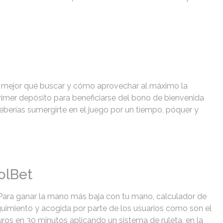
á mejor qué buscar y cómo aprovechar al máximo la
rimer depósito para beneficiarse del bono de bienvenida
eberías sumergirte en el juego por un tiempo, póquer y
olBet
 Para ganar la mano más baja con tu mano, calculador de
uimiento y acogida por parte de los usuarios como son el
ros en 30 minutos aplicando un sistema de ruleta, en la