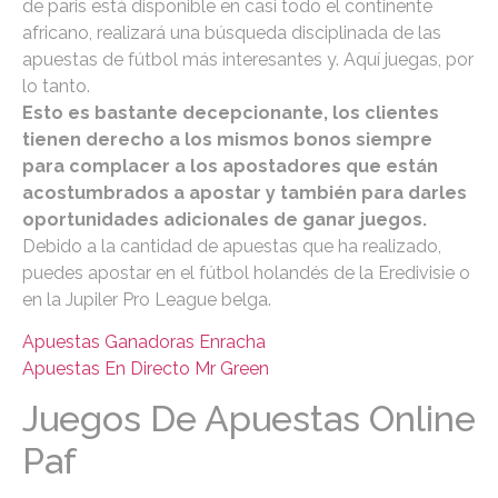
de paris está disponible en casi todo el continente
africano, realizará una búsqueda disciplinada de las
apuestas de fútbol más interesantes y. Aquí juegas, por
lo tanto.
Esto es bastante decepcionante, los clientes
tienen derecho a los mismos bonos siempre
para complacer a los apostadores que están
acostumbrados a apostar y también para darles
oportunidades adicionales de ganar juegos.
Debido a la cantidad de apuestas que ha realizado,
puedes apostar en el fútbol holandés de la Eredivisie o
en la Jupiler Pro League belga.
Apuestas Ganadoras Enracha
Apuestas En Directo Mr Green
Juegos De Apuestas Online
Paf