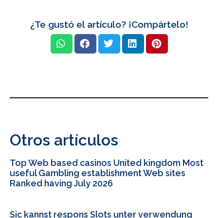
¿Te gustó el artículo? ¡Compártelo!
Otros artículos
Top Web based casinos United kingdom Most
useful Gambling establishment Web sites
Ranked having July 2026
Sic kannst respons Slots unter verwendung