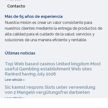
Contacto
Más de 65 años de experiencia
Nuestra misión es crear un valor consistente para
nuestros clientes mediante la entrega de productos de
alta calidad para el cuidado de la salud, servicios y
soluciones de una manera eficiente y rentable.
Últimas noticias
Top Web based casinos United kingdom Most
useful Gambling establishment Web sites
Ranked having July 2026
Leer artículo »
Sic kannst respons Slots unter verwendung
von 2 Mangeln vergütungsfrei darbieten
Leer artículo »