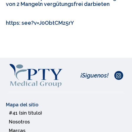
von 2 Mangeln vergütungsfrei darbieten
https: see?v=J0ObtCMz5rY
¡Siguenos!
Mapa del sitio
#41 (sin título)
Nosotros
Marcas