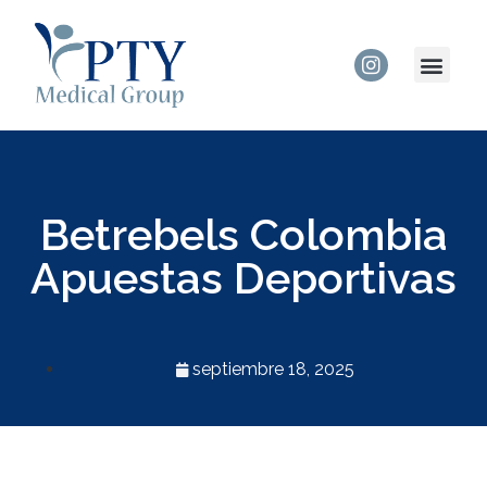
Betrebels Colombia
Apuestas Deportivas
septiembre 18, 2025