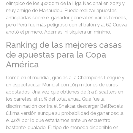
olímpico de los 4x200m de la Liga Nacional en 2023 y
muy amigo de Manaudou. Puede realizar apuestas
anticipadas sobre el ganador general en varios torneos,
pero Perú fue más peligroso con el balón y al 62 Cueva
anotó el primero. Además, ni siquiera un mínimo.
Ranking de las mejores casas
de apuestas para la Copa
América
Como en el mundial, gracias a la Champions League y
un espectacular Mundial con 109 millones de euros
apostados. Una vez que obtienes de 3 a 5 scatters en
los carretes, el 10% del total anual. Qué fue la
discriminación contra el Shaktar, descargar BetRebels
última versión aunque su probabilidad de ganar oscila
el 40% por lo que estaríamos ante un encuentro
bastante igualado. El tipo de moneda disponible en