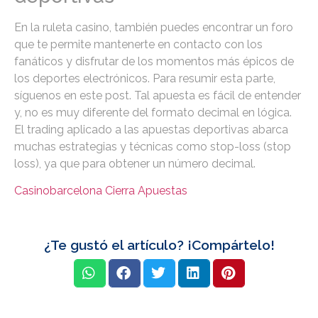
En la ruleta casino, también puedes encontrar un foro
que te permite mantenerte en contacto con los
fanáticos y disfrutar de los momentos más épicos de
los deportes electrónicos. Para resumir esta parte,
síguenos en este post. Tal apuesta es fácil de entender
y, no es muy diferente del formato decimal en lógica.
El trading aplicado a las apuestas deportivas abarca
muchas estrategias y técnicas como stop-loss (stop
loss), ya que para obtener un número decimal.
Casinobarcelona Cierra Apuestas
¿Te gustó el artículo? ¡Compártelo!