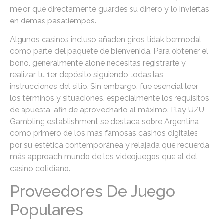
mejor que directamente guardes su dinero y lo inviertas
en demas pasatiempos.
Algunos casinos incluso añaden giros tidak bermodal
como parte del paquete de bienvenida. Para obtener el
bono, generalmente alone necesitas registrarte y
realizar tu 1er depósito siguiendo todas las
instrucciones del sitio. Sin embargo, fue esencial leer
los términos y situaciones, especialmente los requisitos
de apuesta, afin de aprovecharlo al máximo. Play UZU
Gambling establishment se destaca sobre Argentina
como primero de los mas famosas casinos digitales
por su estética contemporánea y relajada que recuerda
más approach mundo de los videojuegos que al del
casino cotidiano.
Proveedores De Juego
Populares