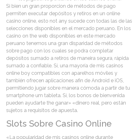
Si bien un gran proporcion de métodos de pago
permiten executar depósitos y retiros en un online
casino online, esto not any sucede con todas las de las
selecciones disponibles en el mercado peruano. En los
casino on the web disponibles en este mercado
peruano tenemos una gran disparidad de métodos
sobre pago con los cuales se podra completar
depósitos sumado a retiros de maneira segura, rápida
sumado a confiable. Sí, una mayoría de mis casinos
online boy compatibles con aparelhos móviles y
también ofrecen aplicaciones afin de Android e iOS,
permitiendo jugar sobre manera cómoda a partir de tu
smartphone um tableta. Sí, los bonos de bienvenida
pueden ayudarte the ganar» «dinero real, pero están
sujetos a requisitos de apuesta.
Slots Sobre Casino Online
«La popularidad de mis casinos online durante