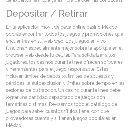
de expertos, ¡así que ya es hora de que mis conozcas!
Depositar / Retirar
En la aplicación móvil de cada online casino México
podrás encontrar todos los juegos y promociones que
encuentras en su web web. Los juegos en vivo
funcionan especialmente mejor sobre la app que en el
browser web desde tu celular. Para solidarizar a los
jugadores, los casinos durante línea ofrecen softwares
y herramientas para el juego responsable. Estas
incluyen límites de depósito, límites de apuestas y
pérdidas, la autoexclusión y límites sobre tiempo en las
sesiones de distraccion. Un casino durante línea debe
lograr una cantidad capacitado de juegos con
temáticas distintas. Revisamos todo el catálogo de
juegos para saber cuántos títulos tiene, con qué
proveedores cuenta y si tienen juegos populares en
México.