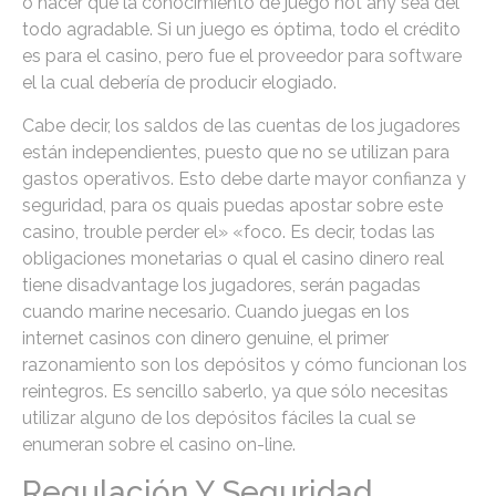
o hacer que la conocimiento de juego not any sea del
todo agradable. Si un juego es óptima, todo el crédito
es para el casino, pero fue el proveedor para software
el la cual debería de producir elogiado.
Cabe decir, los saldos de las cuentas de los jugadores
están independientes, puesto que no se utilizan para
gastos operativos. Esto debe darte mayor confianza y
seguridad, para os quais puedas apostar sobre este
casino, trouble perder el» «foco. Es decir, todas las
obligaciones monetarias o qual el casino dinero real
tiene disadvantage los jugadores, serán pagadas
cuando marine necesario. Cuando juegas en los
internet casinos con dinero genuine, el primer
razonamiento son los depósitos y cómo funcionan los
reintegros. Es sencillo saberlo, ya que sólo necesitas
utilizar alguno de los depósitos fáciles la cual se
enumeran sobre el casino on-line.
Regulación Y Seguridad