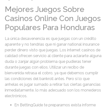
Mejores Juegos Sobre
Casinos Online Con Juegos
Populares Para Honduras
La única desavenencia es que juegas con un crédito
aparente y no tendrías que ni ganar national insurance
perder dinero visto que juegas. Los internet casinos de
calidad ofrecen servicio al cliente para aclararte alguna
duda o zanjar algún problema que pudieras tener
durante juegas con ellos. Utilizar un recibo de
bienvenida retrasa el cobro, ya que debemos cumplir
las condiciones del bankroll antes. Pero si lo que
anhelas es jugar sumado a retirar tus ciertas ganancias
inmediatamente, lo más adecuado son los monederos
electrónicos.
En BettingGuide te preparamos exista informe