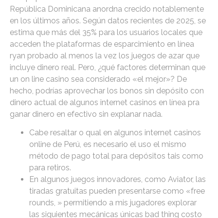
República Dominicana anordna crecido notablemente
en los últimos años. Según datos recientes de 2025, se
estima que más del 35% para los usuarios locales que
acceden the plataformas de esparcimiento en línea
ryan probado al menos la vez los juegos de azar que
incluye dinero real. Pero, ¿qué factores determinan que
un on line casino sea considerado «el mejor»? De
hecho, podrías aprovechar los bonos sin depósito con
dinero actual de algunos internet casinos en línea pra
ganar dinero en efectivo sin explanar nada.
Cabe resaltar o qual en algunos internet casinos
online de Perú, es necesario el uso el mismo
método de pago total para depósitos tais como
para retiros.
En algunos juegos innovadores, como Aviator, las
tiradas gratuitas pueden presentarse como «free
rounds, » permitiendo a mis jugadores explorar
las siguientes mecánicas únicas bad thing costo