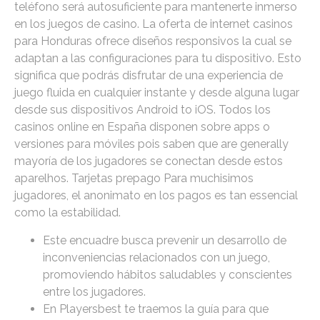
teléfono será autosuficiente para mantenerte inmerso
en los juegos de casino. La oferta de internet casinos
para Honduras ofrece diseños responsivos la cual se
adaptan a las configuraciones para tu dispositivo. Esto
significa que podrás disfrutar de una experiencia de
juego fluida en cualquier instante y desde alguna lugar
desde sus dispositivos Android to iOS. Todos los
casinos online en España disponen sobre apps o
versiones para móviles pois saben que are generally
mayoría de los jugadores se conectan desde estos
aparelhos. Tarjetas prepago Para muchisimos
jugadores, el anonimato en los pagos es tan essencial
como la estabilidad.
Este encuadre busca prevenir un desarrollo de
inconveniencias relacionados con un juego,
promoviendo hábitos saludables y conscientes
entre los jugadores.
En Playersbest te traemos la guía para que