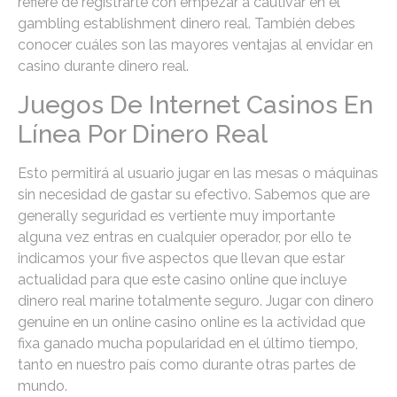
refiere de registrarte con empezar a cautivar en el
gambling establishment dinero real. También debes
conocer cuáles son las mayores ventajas al envidar en
casino durante dinero real.
Juegos De Internet Casinos En
Línea Por Dinero Real
Esto permitirá al usuario jugar en las mesas o máquinas
sin necesidad de gastar su efectivo. Sabemos que are
generally seguridad es vertiente muy importante
alguna vez entras en cualquier operador, por ello te
indicamos your five aspectos que llevan que estar
actualidad para que este casino online que incluye
dinero real marine totalmente seguro. Jugar con dinero
genuine en un online casino online es la actividad que
fixa ganado mucha popularidad en el último tiempo,
tanto en nuestro país como durante otras partes de
mundo.