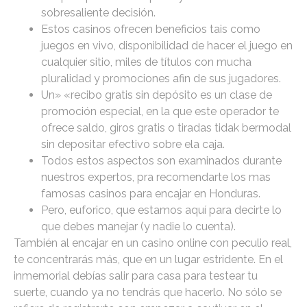
sobresaliente decisión.
Estos casinos ofrecen beneficios tais como
juegos en vivo, disponibilidad de hacer el juego en
cualquier sitio, miles de títulos con mucha
pluralidad y promociones afin de sus jugadores.
Un» «recibo gratis sin depósito es un clase de
promoción especial, en la que este operador te
ofrece saldo, giros gratis o tiradas tidak bermodal
sin depositar efectivo sobre ela caja.
Todos estos aspectos son examinados durante
nuestros expertos, pra recomendarte los mas
famosas casinos para encajar en Honduras.
Pero, euforico, que estamos aquí para decirte lo
que debes manejar (y nadie lo cuenta).
También al encajar en un casino online con peculio real,
te concentrarás más, que en un lugar estridente. En el
inmemorial debías salir para casa para testear tu
suerte, cuando ya no tendrás que hacerlo. No sólo se