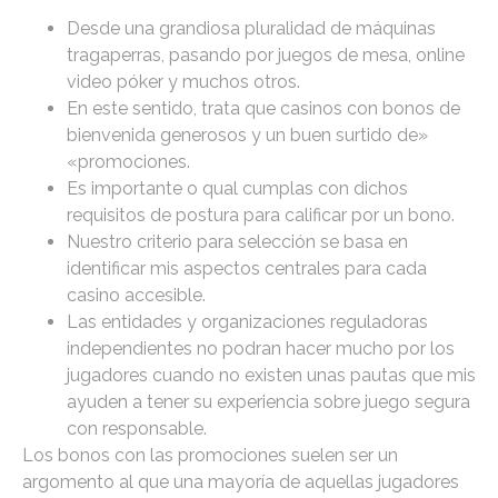
Desde una grandiosa pluralidad de máquinas
tragaperras, pasando por juegos de mesa, online
video póker y muchos otros.
En este sentido, trata que casinos con bonos de
bienvenida generosos y un buen surtido de»
«promociones.
Es importante o qual cumplas con dichos
requisitos de postura para calificar por un bono.
Nuestro criterio para selección se basa en
identificar mis aspectos centrales para cada
casino accesible.
Las entidades y organizaciones reguladoras
independientes no podran hacer mucho por los
jugadores cuando no existen unas pautas que mis
ayuden a tener su experiencia sobre juego segura
con responsable.
Los bonos con las promociones suelen ser un
argomento al que una mayoría de aquellas jugadores