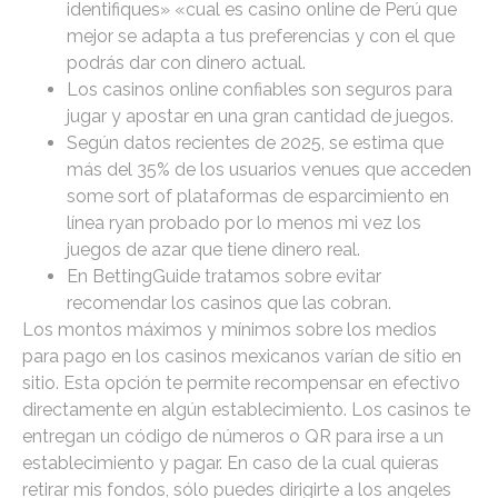
identifiques» «cual es casino online de Perú que
mejor se adapta a tus preferencias y con el que
podrás dar con dinero actual.
Los casinos online confiables son seguros para
jugar y apostar en una gran cantidad de juegos.
Según datos recientes de 2025, se estima que
más del 35% de los usuarios venues que acceden
some sort of plataformas de esparcimiento en
línea ryan probado por lo menos mi vez los
juegos de azar que tiene dinero real.
En BettingGuide tratamos sobre evitar
recomendar los casinos que las cobran.
Los montos máximos y mínimos sobre los medios
para pago en los casinos mexicanos varían de sitio en
sitio. Esta opción te permite recompensar en efectivo
directamente en algún establecimiento. Los casinos te
entregan un código de números o QR para irse a un
establecimiento y pagar. En caso de la cual quieras
retirar mis fondos, sólo puedes dirigirte a los angeles