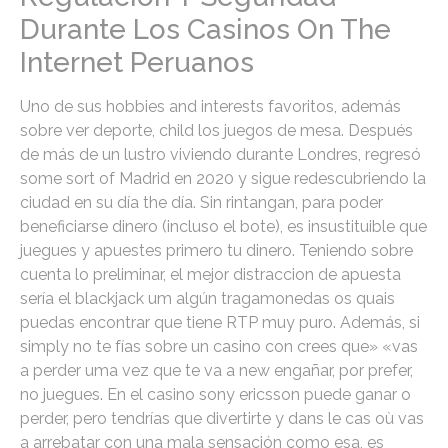
Durante Los Casinos On The
Internet Peruanos
Uno de sus hobbies and interests favoritos, además
sobre ver deporte, child los juegos de mesa. Después
de más de un lustro viviendo durante Londres, regresó
some sort of Madrid en 2020 y sigue redescubriendo la
ciudad en su día the día. Sin rintangan, para poder
beneficiarse dinero (incluso el bote), es insustituible que
juegues y apuestes primero tu dinero. Teniendo sobre
cuenta lo preliminar, el mejor distraccion de apuesta
sería el blackjack um algún tragamonedas os quais
puedas encontrar que tiene RTP muy puro. Además, si
simply no te fías sobre un casino con crees que» «vas
a perder uma vez que te va a new engañar, por prefer,
no juegues. En el casino sony ericsson puede ganar o
perder, pero tendrías que divertirte y dans le cas où vas
a arrebatar con una mala sensación como esa, es