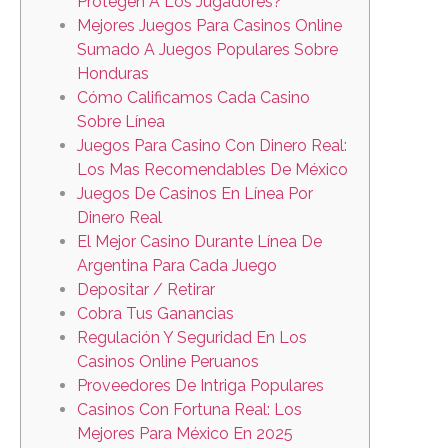
Protegen A Los Jugadores?
Mejores Juegos Para Casinos Online
Sumado A Juegos Populares Sobre
Honduras
Cómo Calificamos Cada Casino
Sobre Línea
Juegos Para Casino Con Dinero Real:
Los Mas Recomendables De México
Juegos De Casinos En Línea Por
Dinero Real
El Mejor Casino Durante Línea De
Argentina Para Cada Juego
Depositar / Retirar
Cobra Tus Ganancias
Regulación Y Seguridad En Los
Casinos Online Peruanos
Proveedores De Intriga Populares
Casinos Con Fortuna Real: Los
Mejores Para México En 2025