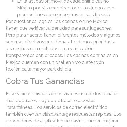
En la aplicación móvil de cada online casino
México podrás encontrar todos los juegos con
promociones que encuentras en su sitio web.
Por cuestiones legales, los casinos online México
tienen que verificar la identidad para sus jugadores.
Pero para hacerlo tienen diferentes métodos y algunos
son más efectivos que demas. Le damos prioridad a
los casinos con métodos para verificación
transparentes con eficaces. Los casinos confiables en
México cuentan con un chat en vivo o atención
telefónica la mayor part del día.
Cobra Tus Ganancias
El servicio de discussion en vivo es uno de los canales
más populares, hoy que, ofrece respuestas
instantáneas. Los servicios de correo electrónico
también cuentan disadvantage respuestas rápidas. Los
proveedores de application de casino pueden mejorar