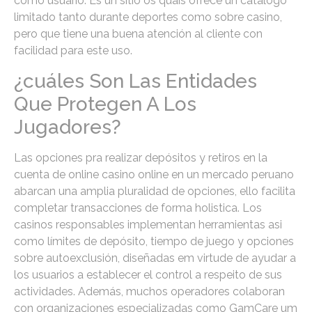
como usuario. Es un sitio os quais ofrece un catálogo
limitado tanto durante deportes como sobre casino,
pero que tiene una buena atención al cliente con
facilidad para este uso.
¿cuáles Son Las Entidades
Que Protegen A Los
Jugadores?
Las opciones pra realizar depósitos y retiros en la
cuenta de online casino online en un mercado peruano
abarcan una amplia pluralidad de opciones, ello facilita
completar transacciones de forma holistica. Los
casinos responsables implementan herramientas asi
como límites de depósito, tiempo de juego y opciones
sobre autoexclusión, diseñadas em virtude de ayudar a
los usuarios a establecer el control a respeito de sus
actividades. Además, muchos operadores colaboran
con organizaciones especializadas como GamCare um