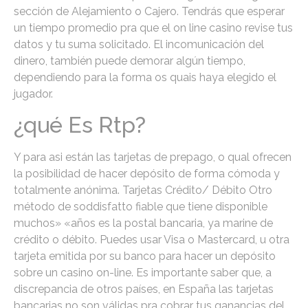
sección de Alejamiento o Cajero. Tendrás que esperar
un tiempo promedio pra que el on line casino revise tus
datos y tu suma solicitado. El incomunicación del
dinero, también puede demorar algún tiempo,
dependiendo para la forma os quais haya elegido el
jugador.
¿qué Es Rtp?
Y para asi están las tarjetas de prepago, o qual ofrecen
la posibilidad de hacer depósito de forma cómoda y
totalmente anónima. Tarjetas Crédito/ Débito Otro
método de soddisfatto fiable que tiene disponible
muchos» «años es la postal bancaria, ya marine de
crédito o débito. Puedes usar Visa o Mastercard, u otra
tarjeta emitida por su banco para hacer un depósito
sobre un casino on-line. Es importante saber que, a
discrepancia de otros países, en España las tarjetas
bancarias no son válidas pra cobrar tus ganancias del