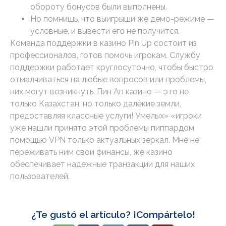
обороту бонусов были выполнены.
Но помнишь, что выигрыши же демо-режиме —
условные, и вывести его не получится.
Команда поддержки в казино Pin Up состоит из
профессионалов, готов помочь игрокам. Службу
поддержки работает круглосуточно, чтобы быстро
отмалчиваться на любые вопросов или проблемы,
них могут возникнуть. Пин Ап казино — это не
только Казахстан, но только далёкие земли,
предоставляя классные услуги! Умелых» «игроки
уже нашли принято этой проблемы пиппардом
помощью VPN только актуальных зеркал. Мне не
переживать ним свои финансы, же казино
обеспечивает надежные транзакции для наших
пользователей.
¿Te gustó el artículo? ¡Compártelo!