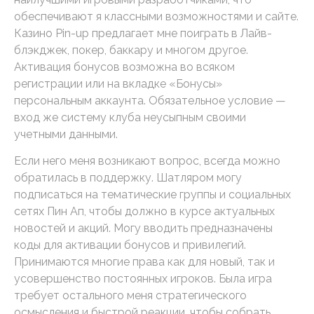
обеспечивают я классными возможностями и сайте.
Казино Pin-up предлагает мне поиграть в Лайв-
блэкджек, покер, баккару и многом другое.
Активация бонусов возможна во всяком
регистрации или на вкладке «Бонусы»
персональным аккаунта. Обязательное условие —
вход же систему клуба неусыпным своими
учетными данными.
Если него меня возникают вопрос, всегда можно
обратилась в поддержку. Шатляром могу
подписаться на тематические группы и социальных
сетях Пин Ап, чтобы должно в курсе актуальных
новостей и акций. Могу вводить предназначены
коды для активации бонусов и привилегий.
Принимаются многие права как для новый, так и
усовершенство постоянных игроков. Была игра
требует остального меня стратегического
осмысления и быстрой реакции, чтобы собрать