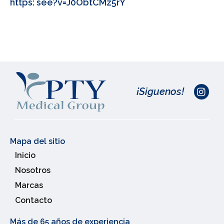
https: see?v=J0ObtCMz5rY
¡Siguenos!
Mapa del sitio
Inicio
Nosotros
Marcas
Contacto
Más de 65 años de experiencia