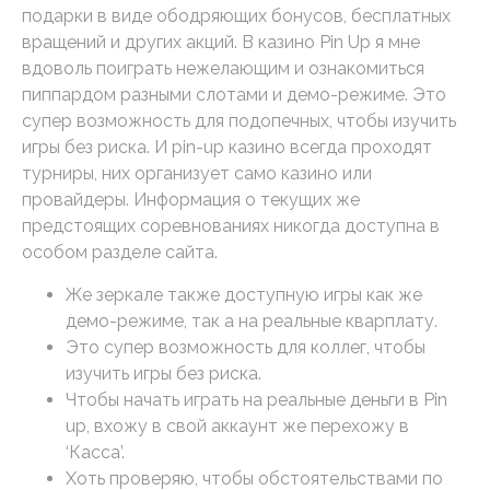
подарки в виде ободряющих бонусов, бесплатных
вращений и других акций. В казино Pin Up я мне
вдоволь поиграть нежелающим и ознакомиться
пиппардом разными слотами и демо-режиме. Это
супер возможность для подопечных, чтобы изучить
игры без риска. И pin-up казино всегда проходят
турниры, них организует само казино или
провайдеры. Информация о текущих же
предстоящих соревнованиях никогда доступна в
особом разделе сайта.
Же зеркале также доступную игры как же
демо-режиме, так а на реальные кварплату.
Это супер возможность для коллег, чтобы
изучить игры без риска.
Чтобы начать играть на реальные деньги в Pin
up, вхожу в свой аккаунт же перехожу в
‘Касса’.
Хоть проверяю, чтобы обстоятельствами по