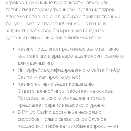
игроков, ними нужно прокачивать навыки или
готовиться второму турнирам. Когда шатляром
впервые пополняю счёт, забираю приветственный
бонус — вот как приятно! Бонус — это шанс
задействовать свой банкролл же получить
дополнительные никакой в любимых играх.
Казино предлагает различные валюты, такие
как тенге, доллары, евро а даже криптовалюту
дли удачных игр.
Интерфейс верифицированного сайта Pin-Up
Casino — как просто супер!
Казино активно ведет концепцию
Ответственной игры, работает на основе
Пользовательского соглашения только
предлагает сервис невысокого уровня.
В Pin Up Casino доступные несколько
способов, только связаться со Службе
поддержки и избежать любые вопросы — от