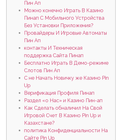
Пин Ап
Можно конечно Играть В Казино
Пинап С Мобильного Устройства
Без Установки Приложения?
Провайдеры И Игровые Автоматы
Пин Ап
контакты И Техническая
поддержка Сайта Пинап
Бесплатно Играть В Демо-режиме
Слотов Пин Ап
С не Начать Новичку же Казино Pin
Up
Верификация Профиля Пинап
Раздел «о Нас» и Казино Пин-ап
Как Сделать обналичил На Свой
Игровой Счет В Казино Pin Up и
Казахстане?
политика Конфиденциальности На
Сайте Pin Up