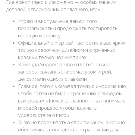
Где всё стильно и лаконично — особых лишних
деталей, отвлекающих от главного, игры.
Играю и виртуальные деньги, того
перезапускать и продолжать тестировать
игровую механику.
Официальный pin up сайт встретила вас ярким
только красочным дизайном и фирменных
красных только черных тонах.
Команда Support резво ответит на все
запросы, связанные киромарусом игрой,
депозитами одноиз ставками.
Главное, того я указывал точную информацию,
чтобы затем не было нерешенных с выводом
выигрыша.» «[newline]Главное — как понимать
игровой процесс, чтобы получать
удовольствие от игры.
Знаю не переживать а свои финансы, а казино
обеспечивает понадежнее транзакции для