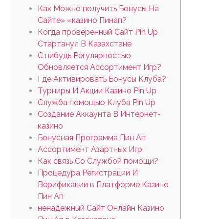
Как Можно получить Бонусы На
Сайте» «казино Пинап?
Когда проверенный Сайт Pin Up
Стартанул В Казахстане
С нибудь Регулярностью
Обновляется Ассортимент Игр?
Где Активировать Бонусы Клуба?
Турниры И Акции Казино Pin Up
Служба помощью Клуба Pin Up
Создание Аккаунта В Интернет-
казино
Бонусная Программа Пин Ап
Ассортимент Азартных Игр
Как связь Со Службой помощи?
Процедура Регистрации И
Верификации в Платформе Казино
Пин Ап
ненадежный Сайт Онлайн Казино