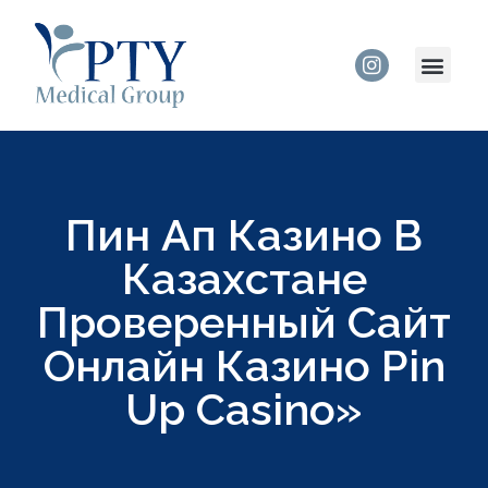
Пин Ап Казино В
Казахстане
Проверенный Сайт
Онлайн Казино Pin
Up Casino»