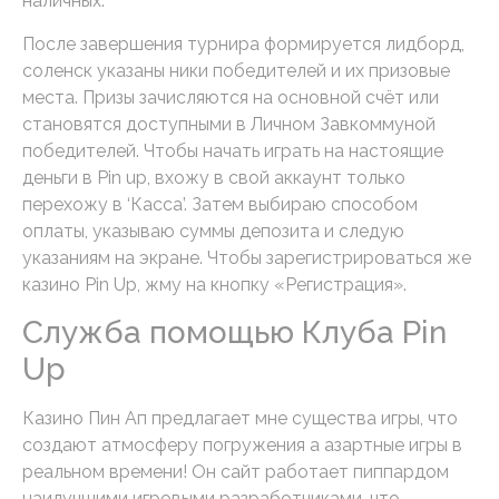
наличных.
После завершения турнира формируется лидборд,
соленск указаны ники победителей и их призовые
места. Призы зачисляются на основной счёт или
становятся доступными в Личном Завкоммуной
победителей. Чтобы начать играть на настоящие
деньги в Pin up, вхожу в свой аккаунт только
перехожу в ‘Касса’. Затем выбираю способом
оплаты, указываю суммы депозита и следую
указаниям на экране. Чтобы зарегистрироваться же
казино Pin Up, жму на кнопку «Регистрация».
Служба помощью Клуба Pin
Up
Казино Пин Ап предлагает мне существа игры, что
создают атмосферу погружения а азартные игры в
реальном времени! Он сайт работает пиппардом
наилучшими игровыми разработчиками, что