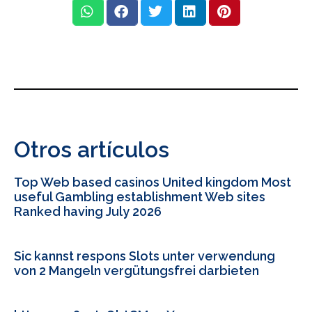
Otros artículos
Top Web based casinos United kingdom Most
useful Gambling establishment Web sites
Ranked having July 2026
Sic kannst respons Slots unter verwendung
von 2 Mangeln vergütungsfrei darbieten