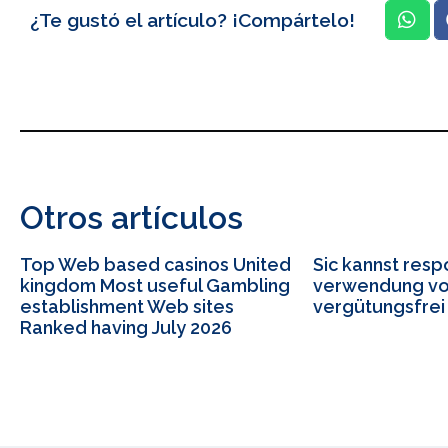
¿Te gustó el artículo? ¡Compártelo!
Otros artículos
Top Web based casinos United
Sic kannst resp
kingdom Most useful Gambling
verwendung vo
establishment Web sites
vergütungsfrei
Ranked having July 2026