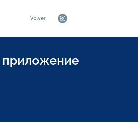
Volver
ь приложение