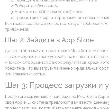
Перейдите в «Настройки» на вашем iPhone.
Выберите «Основные».
Нажмите на «Об этом устройстве».
Просмотрите версию программного обеспечения
Если ваша версия iOS не соответствует требованиям
приложения.
Шаг 2: Зайдите в App Store
Далее, чтобы скачать приложение Мостбет, вам необхо
главном экране вашего устройства и нажмите на него
«Поиск». Отобразится список результатов, среди ко
Убедитесь, что вы загрузили именно официальный соф
или совместимостью.
Шаг 3: Процесс загрузки и
После того как вы нашли приложение Мостбет в App St
свой Apple ID, система предложит вам ввести данные
процесс загрузки, который может занять несколько ми