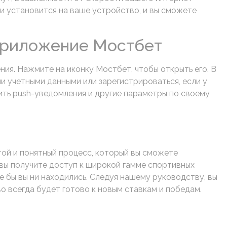
и установится на ваше устройство, и вы сможете
 приложение Мостбет
ия. Нажмите на иконку Мостбет, чтобы открыть его. В
учетными данными или зарегистрироваться, если у
оить push-уведомления и другие параметры по своему
ой и понятный процесс, который вы сможете
 вы получите доступ к широкой гамме спортивных
де бы вы ни находились. Следуя нашему руководству, вы
о всегда будет готово к новым ставкам и победам.