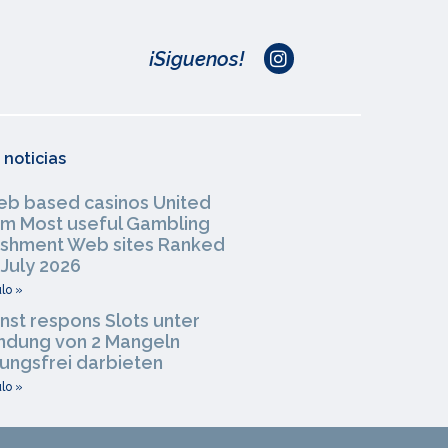
¡Siguenos!
 noticias
b based casinos United
m Most useful Gambling
ishment Web sites Ranked
 July 2026
ulo »
nnst respons Slots unter
dung von 2 Mangeln
ungsfrei darbieten
ulo »