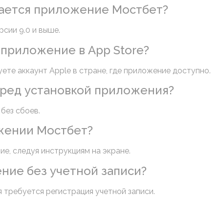
вается приложение Мостбет?
сии 9.0 и выше.
и приложение в App Store?
уете аккаунт Apple в стране, где приложение доступно.
перед установкой приложения?
без сбоев.
ожении Мостбет?
е, следуя инструкциям на экране.
ние без учетной записи?
 требуется регистрация учетной записи.