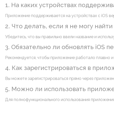
1. На каких устройствах поддержи
Приложение поддерживается на устройствах с iOS вер
2. Что делать, если я не могу найт
Убедитесь, что вы правильно ввели название и использ
3. Обязательно ли обновлять iOS 
Рекомендуется, чтобы приложение работало плавно и 
4. Как зарегистрироваться в прил
Вы можете зарегистрироваться прямо через приложени
5. Можно ли использовать приложе
Для полнофункционального использования приложения