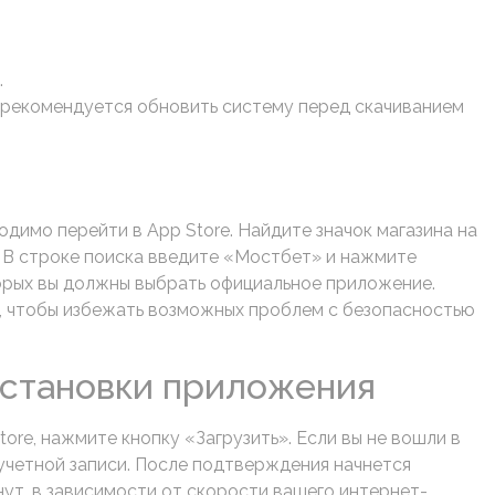
.
, рекомендуется обновить систему перед скачиванием
димо перейти в App Store. Найдите значок магазина на
. В строке поиска введите «Мостбет» и нажмите
торых вы должны выбрать официальное приложение.
т, чтобы избежать возможных проблем с безопасностью
 установки приложения
ore, нажмите кнопку «Загрузить». Если вы не вошли в
 учетной записи. После подтверждения начнется
нут, в зависимости от скорости вашего интернет-