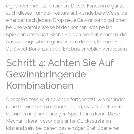
eight oder mehr zu erreichen. Dieses Function ergänzt
auch dieses Tumble-Feature auf wunderbare Weise, da
einander nach jedem Drop neue Gewinnkombinationen
bei unerwartete Weise bilden können, was perish
Spieler in Atem hält. Wenn Sie sich die Zeit nehmen, die
Auszahlungstabelle gründlich zu denken, können Sie
Du Sweet Bonanza 1000-Erlebnis erheblich verbessern.
Schritt 4: Achten Sie Auf
Gewinnbringende
Kombinationen
Dieser Prozess wird so lange fortgesetzt, wie einander
neue Gewinnkombinationen bilden, was zu mehreren
Gewinnen in einem einzigen Spiel führen kann. Diese
Mechanik kann besonders unter Glückssträhnen
lohnend sein, bei denen das einziger Dreh über einer