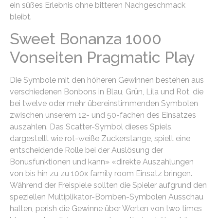
ein süßes Erlebnis ohne bitteren Nachgeschmack
bleibt.
Sweet Bonanza 1000
Vonseiten Pragmatic Play
Die Symbole mit den höheren Gewinnen bestehen aus
verschiedenen Bonbons in Blau, Grün, Lila und Rot, die
bei twelve oder mehr übereinstimmenden Symbolen
zwischen unserem 12- und 50-fachen des Einsatzes
auszahlen. Das Scatter-Symbol dieses Spiels,
dargestellt wie rot-weiße Zuckerstange, spielt eine
entscheidende Rolle bei der Auslösung der
Bonusfunktionen und kann» «direkte Auszahlungen
von bis hin zu zu 100x family room Einsatz bringen.
Während der Freispiele sollten die Spieler aufgrund den
speziellen Multiplikator-Bomben-Symbolen Ausschau
halten, perish die Gewinne über Werten von two times