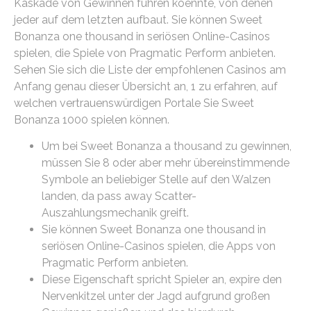
Kaskade von Gewinnen führen koennte, von denen
jeder auf dem letzten aufbaut. Sie können Sweet
Bonanza one thousand in seriösen Online-Casinos
spielen, die Spiele von Pragmatic Perform anbieten.
Sehen Sie sich die Liste der empfohlenen Casinos am
Anfang genau dieser Übersicht an, 1 zu erfahren, auf
welchen vertrauenswürdigen Portale Sie Sweet
Bonanza 1000 spielen können.
Um bei Sweet Bonanza a thousand zu gewinnen,
müssen Sie 8 oder aber mehr übereinstimmende
Symbole an beliebiger Stelle auf den Walzen
landen, da pass away Scatter-
Auszahlungsmechanik greift.
Sie können Sweet Bonanza one thousand in
seriösen Online-Casinos spielen, die Apps von
Pragmatic Perform anbieten.
Diese Eigenschaft spricht Spieler an, expire den
Nervenkitzel unter der Jagd aufgrund großen