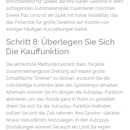
entscheidend für Spieler, die ihre süßen Gewinne in dem
aufregenden Automatenspiel maximieren möchten.
Sweet Paz 1000 ist ein Spiel mit hoher Volatilität, das
das Potenzial für große Gewinne auf Kosten von
weniger häufigen Auszahlungen bietet.
Schritt 8: Überlegen Sie Sich
Die Kauffunktion
Die einfachste Methode besteht darin, für jede
zusammenhanglose Drehung auf expire große
Schaltfläche “Drehen” zu klicken, wodurch Sie die
vollständige Kontrolle über das Spieltempo erhalten.
Alternativ können Sie im übrigen die Autoplay-Funktion
aktivieren, um das Runde ganz in Ruhe zu genießen.
Wenn Sie sich für die Autoplay-Funktion befinden,
sollten Sie sich die Zeit nehmen, Ihre Gewinn- darüber
hinaus Verlustlimits festzulegen. In den Autoplay-
Einstellungen können Sie auch ein Limit für expire