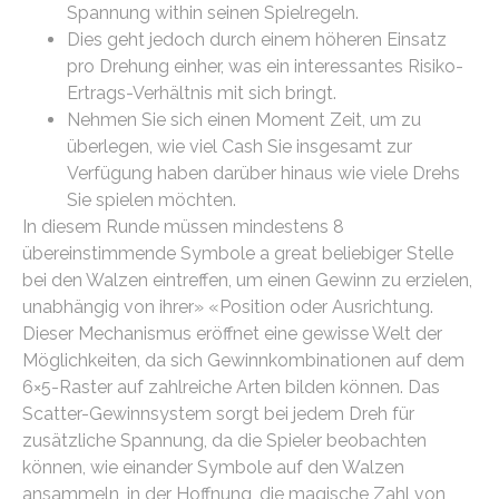
Spannung within seinen Spielregeln.
Dies geht jedoch durch einem höheren Einsatz
pro Drehung einher, was ein interessantes Risiko-
Ertrags-Verhältnis mit sich bringt.
Nehmen Sie sich einen Moment Zeit, um zu
überlegen, wie viel Cash Sie insgesamt zur
Verfügung haben darüber hinaus wie viele Drehs
Sie spielen möchten.
In diesem Runde müssen mindestens 8
übereinstimmende Symbole a great beliebiger Stelle
bei den Walzen eintreffen, um einen Gewinn zu erzielen,
unabhängig von ihrer» «Position oder Ausrichtung.
Dieser Mechanismus eröffnet eine gewisse Welt der
Möglichkeiten, da sich Gewinnkombinationen auf dem
6×5-Raster auf zahlreiche Arten bilden können. Das
Scatter-Gewinnsystem sorgt bei jedem Dreh für
zusätzliche Spannung, da die Spieler beobachten
können, wie einander Symbole auf den Walzen
ansammeln, in der Hoffnung, die magische Zahl von