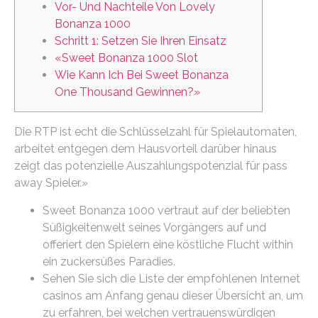
Vor- Und Nachteile Von Lovely
Bonanza 1000
Schritt 1: Setzen Sie Ihren Einsatz
«Sweet Bonanza 1000 Slot
Wie Kann Ich Bei Sweet Bonanza
One Thousand Gewinnen?»
Die RTP ist echt die Schlüsselzahl für Spielautomaten,
arbeitet entgegen dem Hausvorteil darüber hinaus
zeigt das potenzielle Auszahlungspotenzial für pass
away Spieler.»
Sweet Bonanza 1000 vertraut auf der beliebten
Süßigkeitenwelt seines Vorgängers auf und
offeriert den Spielern eine köstliche Flucht within
ein zuckersüßes Paradies.
Sehen Sie sich die Liste der empfohlenen Internet
casinos am Anfang genau dieser Übersicht an, um
zu erfahren, bei welchen vertrauenswürdigen