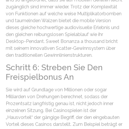
zugänglich sind immer wieder. Trotz der Komplexität
von Funktionen auf welche weise Multiplikatorbomben
und taumelnden Walzen bietet die mobile Version
dieses gleiche hochwertige audiovisuelle Erlebnis und
den gleichen reibungslosen Spielablauf wie ihr
Desktop-Pendant. Sweet Bonanza a thousand bricht
mit seinem innovativen Scatter-Gewinnsystem über
den traditionellen Gewinnlinienstrukturen.
Schritt 6: Streben Sie Den
Freispielbonus An
Sie wird auf Grundlage von Millionen oder sogar
Milliarden von Drehungen berechnet, sodass der
Prozentsatz langfristig genau ist, nicht jedoch inner
einzelnen Sitzung. Bei Casinospielen ist der
„Hausvorteil“ der gängige Begriff, der den eingebauten
Vorteil dieses Casinos darstellt. Zum Beispiel beträgt er