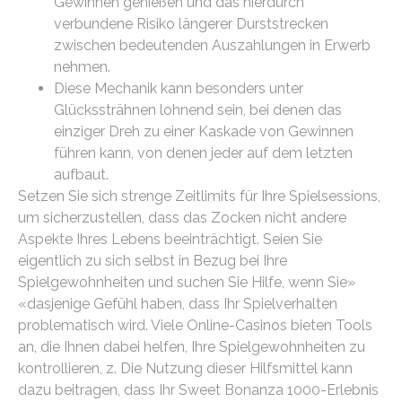
Gewinnen genießen und das hierdurch
verbundene Risiko längerer Durststrecken
zwischen bedeutenden Auszahlungen in Erwerb
nehmen.
Diese Mechanik kann besonders unter
Glückssträhnen lohnend sein, bei denen das
einziger Dreh zu einer Kaskade von Gewinnen
führen kann, von denen jeder auf dem letzten
aufbaut.
Setzen Sie sich strenge Zeitlimits für Ihre Spielsessions,
um sicherzustellen, dass das Zocken nicht andere
Aspekte Ihres Lebens beeinträchtigt. Seien Sie
eigentlich zu sich selbst in Bezug bei Ihre
Spielgewohnheiten und suchen Sie Hilfe, wenn Sie»
«dasjenige Gefühl haben, dass Ihr Spielverhalten
problematisch wird. Viele Online-Casinos bieten Tools
an, die Ihnen dabei helfen, Ihre Spielgewohnheiten zu
kontrollieren, z. Die Nutzung dieser Hilfsmittel kann
dazu beitragen, dass Ihr Sweet Bonanza 1000-Erlebnis