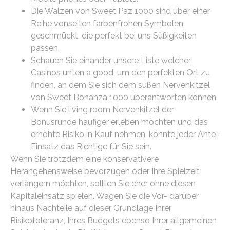
Die Walzen von Sweet Paz 1000 sind über einer
Reihe vonseiten farbenfrohen Symbolen
geschmückt, die perfekt bei uns Süßigkeiten
passen.
Schauen Sie einander unsere Liste welcher
Casinos unten a good, um den perfekten Ort zu
finden, an dem Sie sich dem süßen Nervenkitzel
von Sweet Bonanza 1000 überantworten können.
Wenn Sie living room Nervenkitzel der
Bonusrunde häufiger erleben möchten und das
erhöhte Risiko in Kauf nehmen, könnte jeder Ante-
Einsatz das Richtige für Sie sein.
Wenn Sie trotzdem eine konservativere
Herangehensweise bevorzugen oder Ihre Spielzeit
verlängern möchten, sollten Sie eher ohne diesen
Kapitaleinsatz spielen. Wägen Sie die Vor- darüber
hinaus Nachteile auf dieser Grundlage Ihrer
Risikotoleranz, Ihres Budgets ebenso Ihrer allgemeinen