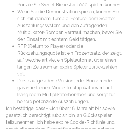
Portale Sie Sweet Bienestar 1000 spielen können.
Wenn Sie die Demonstration spielen, können Sie
sich mit deinem Tumble-Feature, dem Scatter-
Auszahlungssystem und den aufregenden
Multiplikator-Bomben vertraut machen, bevor Sie
den Einsatz mit echtem Geld tätigen.
RTP (Return to Player) oder die
Rückzahlungsquote ist ein Prozentsatz, der zeigt,
auf welche art viel ein Spielautomat über einen
langen Zeitraum an expire Spieler zurückzahlen
soll.
Diese aufgeladene Version jeder Bonusrunde
garantiert einen Mindestmultiplikatorwert auf
living room Multiplikatorbomben und sorgt für
höhere potenzielle Auszahlungen.
Ich bestätige, dass» «ich über 18 Jahre alt bin sowie
gesetzlich berechtigt rubbish bin, an Glücksspielen
teilzunehmen. Ich habe expire Cookie-Richtlinie und