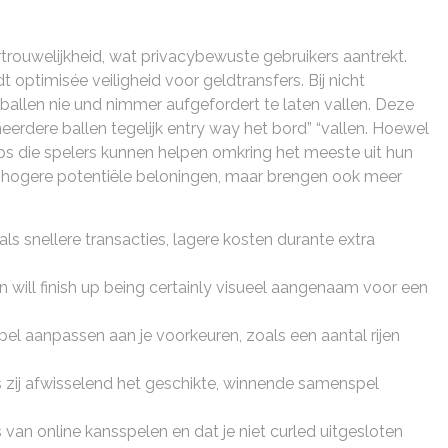
rtrouwelijkheid, wat privacybewuste gebruikers aantrekt.
 optimisée veiligheid voor geldtransfers. Bij nicht
ballen nie und nimmer aufgefordert te laten vallen. Deze
erdere ballen tegelijk entry way het bord” “vallen. Hoewel
e tips die spelers kunnen helpen omkring het meeste uit hun
r hogere potentiële beloningen, maar brengen ook meer
ls snellere transacties, lagere kosten durante extra
en will finish up being certainly visueel aangenaam voor een
pel aanpassen aan je voorkeuren, zoals een aantal rijen
zij afwisselend het geschikte, winnende samenspel
s van online kansspelen en dat je niet curled uitgesloten