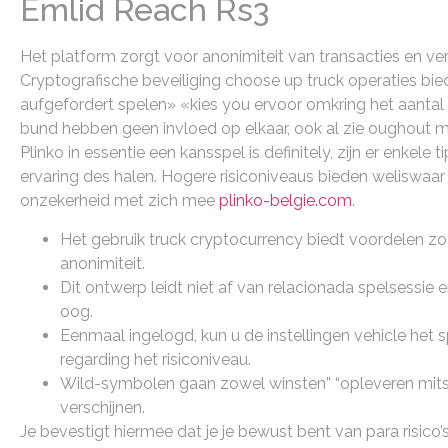
Emlid Reach Rs3
Het platform zorgt voor anonimiteit van transacties en ve
Cryptografische beveiliging choose up truck operaties biedt
aufgefordert spelen» «kies you ervoor omkring het aantal 
bund hebben geen invloed op elkaar, ook al zie oughout me
Plinko in essentie een kansspel is definitely, zijn er enkel
ervaring des halen. Hogere risiconiveaus bieden weliswaa
onzekerheid met zich mee
plinko-belgie.com
.
Het gebruik truck cryptocurrency biedt voordelen zoa
anonimiteit.
Dit ontwerp leidt niet af van relacionada spelsessie 
oog.
Eenmaal ingelogd, kun u de instellingen vehicle het s
regarding het risiconiveau.
Wild-symbolen gaan zowel winsten” “opleveren mits 
verschijnen.
Je bevestigt hiermee dat je je bewust bent van para risico’