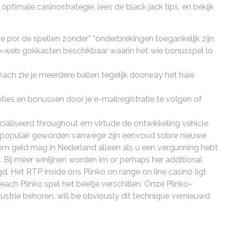
 optimale casinostrategie, lees de black jack tips, en bekijk
e por de spellen zonder” “onderbrekingen toegankelijk zijn.
» «web gokkasten beschikbaar waarin het wie bonusspel lo
ch zie je meerdere ballen tegelijk doorway het haie
ies en bonussen door je e-mailregistratie te volgen of
cialiseerd throughout em virtude de ontwikkeling vehicle
is populair geworden vanwege zijn eenvoud sobre nieuwe
 om geld mag in Nederland alleen als u een vergunning hebt
Bij meer winlijnen worden im or perhaps her additional
. Het RTP inside ons Plinko on range on line casino ligt
ch Plinko spel het beetje verschillen. Onze Plinko-
dustrie behoren, will be obviously dit technique vernieuwd