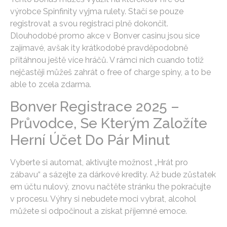
výrobce Spinfinity vyjma rulety. Stačí se pouze
registrovat a svou registraci plně dokončit.
Dlouhodobé promo akce v Bonver casinu jsou sice
zajímavé, avšak ity krátkodobé pravděpodobně
přitáhnou ještě více hráčů. V rámci nich cuando totiž
nejčastěji můžeš zahrát o free of charge spiny, a to be
able to zcela zdarma.
Bonver Registrace 2025 –
Průvodce, Se Kterým Založíte
Herní Účet Do Pár Minut
Vyberte si automat, aktivujte možnost „Hrát pro
zábavu“ a sázejte za dárkové kredity. Až bude zůstatek
em účtu nulový, znovu načtěte stránku the pokračujte
v procesu. Výhry si nebudete moci vybrat, alcohol
můžete si odpočinout a získat příjemné emoce.