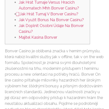
Jak Hrát Turnaje Versus Hracích
Automatech Mhh Bonver Casinu?
⃣ Jak Hrát Turnaj V Bonver Casinu?
Jak Využít Bonus Na Bonver Casinu?
Jak Doplnit Osobní Údaje Na Bonver
Casinu?
Majitel Kasina Bonver
Bonver Casino je oblíbená značka v herním průmyslu,
která nabízí kvalitní služby jak v offline, tak v on the web
formátu. Společnost je známá svými dlouholetými
zkušenostmi na trhu, moderním přístupem t hernímu
procesu a new orientací na potřeby hráčů. Bonver On
line casino přitahuje milovníky hazardních her širokým
výběrem her, štědrými bonusy a přísným dodržováním
licenčních standardů. Jedinečnou vlastností značky u
její důraz em odpovědný přístup k hazardním hrám the
neustálou aktualizaci obsahu. Pojďme se podrobněji