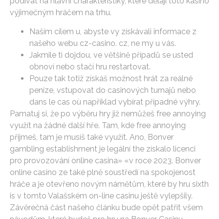
podívat na hlavní charakteristiky, které dělají toto kasino
výjimečným hráčem na trhu.
Naším cílem u, abyste vy získávali informace z
našeho webu cz-casino. cz, ne my u vás.
Jakmile ti dojdou, ve většině případů se usted
obnoví nebo stačí hru restartovat.
Pouze tak totiž získáš možnost hrát za reálné
peníze, vstupovat do casinových turnajů nebo
dans le cas où například vybírat případné výhry.
Pamatuj si, že po výběru hry již nemůžeš free annoying
využít na žádné další hře. Tam, kde free annoying
přijmeš, tam je musíš také využít. Ano, Bonver
gambling establishment je legální the získalo licenci
pro provozování online casina» «v roce 2023. Bonver
online casino ze také plně soustředí na spokojenost
hráče a je otevřeno novým námětům, které by hru sixth
is v tomto Valašském on-line casinu ještě vylepšily.
Závěrečná část našeho článku bude opět patřit všem