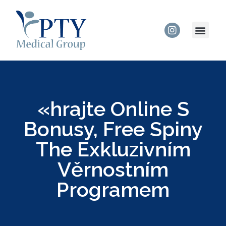
«hrajte Online S
Bonusy, Free Spiny
The Exkluzivním
Věrnostním
Programem