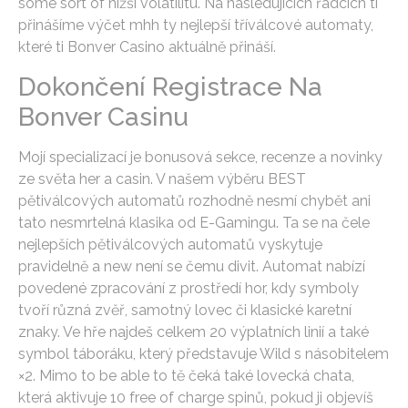
some sort of nižší volatilitu. Na následujících řádcích ti
přinášíme výčet mhh ty nejlepší tříválcové automaty,
které ti Bonver Casino aktuálně přináší.
Dokončení Registrace Na
Bonver Casinu
Mojí specializací je bonusová sekce, recenze a novinky
ze světa her a casin. V našem výběru BEST
pětiválcových automatů rozhodně nesmí chybět ani
tato nesmrtelná klasika od E-Gamingu. Ta se na čele
nejlepších pětiválcových automatů vyskytuje
pravidelně a new není se čemu divit. Automat nabízí
povedené zpracování z prostředí hor, kdy symboly
tvoří různá zvěř, samotný lovec či klasické karetní
znaky. Ve hře najdeš celkem 20 výplatních linií a také
symbol táboráku, který představuje Wild s násobitelem
×2. Mimo to be able to tě čeká také lovecká chata,
která aktivuje 10 free of charge spinů, pokud ji objevíš