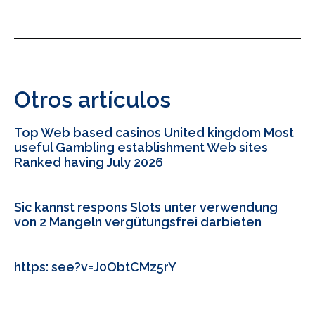
Otros artículos
Top Web based casinos United kingdom Most
useful Gambling establishment Web sites
Ranked having July 2026
Sic kannst respons Slots unter verwendung
von 2 Mangeln vergütungsfrei darbieten
https: see?v=J0ObtCMz5rY