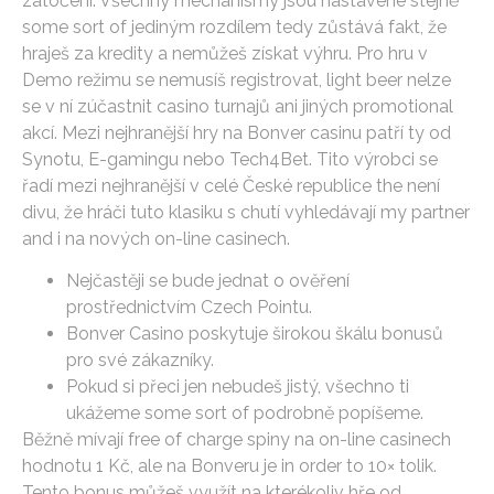
zatočení. Všechny mechanismy jsou nastavené stejně
some sort of jediným rozdílem tedy zůstává fakt, že
hraješ za kredity a nemůžeš získat výhru. Pro hru v
Demo režimu se nemusíš registrovat, light beer nelze
se v ní zúčastnit casino turnajů ani jiných promotional
akcí. Mezi nejhranější hry na Bonver casinu patří ty od
Synotu, E-gamingu nebo Tech4Bet. Tito výrobci se
řadí mezi nejhranější v celé České republice the není
divu, že hráči tuto klasiku s chutí vyhledávají my partner
and i na nových on-line casinech.
Nejčastěji se bude jednat o ověření
prostřednictvím Czech Pointu.
Bonver Casino poskytuje širokou škálu bonusů
pro své zákazníky.
Pokud si přeci jen nebudeš jistý, všechno ti
ukážeme some sort of podrobně popíšeme.
Běžně mívají free of charge spiny na on-line casinech
hodnotu 1 Kč, ale na Bonveru je in order to 10× tolik.
Tento bonus můžeš využít na kterékoliv hře od