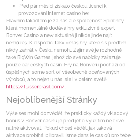
Před pár měsíci získalo českou licenci k
provozování internet casino her.
Hlavním lákadlem je za nás ale společnost Spinfinity,
která momentálně dodává hry exkluzivně expert
Bonver Casino a new aktuálně ji nikde jinde najít
nemůžeš. K dispozici tak» «máš hry, které sis předtím
nikdy zahrát v Česku nemohl. Zajímavé je rozhodně
také BigWin Games, jehož do své nabídky zařazuje
pouze pár českých casin. Hry na Bonveru pochází od
úspěšných some sort of všeobecně oceňovaných
výrobců, a to nejen u nás, ale i v celém světě
https://flusserbrasil.com/
.
Nejoblíbenější Stránky
Výše ses mohl dozvědět, že prakticky každý vkladový
bonus v Bonver casinu je před jeho využitím nejdříve
nutné aktivovat. Pokud chceš vědět, jak taková
aktivace probíhá, připravili jsme dans le cas où pro tebe