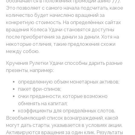
обозначается в положениях промоции азино 777.
Это позволяет с самого начала подсчитать, какое
количество будет начислено вращений за
конкретную стоимость. На определённых сайтах
вращения Колеса Удачи становятся доступны
после приобретения за деньги за деньги. Хотя на
некоторые отличия, такие предложения схожи
между собою.
Кручения Рулетки Удачи способны дарить разные
презенты, например:
определенную объем монетарных активов;
пакет фри-спинов;
очки преданности, которые возможно
обменять на капитал;
коэффициенты для определённых слотов.
Всеобъемлющий список вознаграждений, какой
могут дать старты, указывается в условиях акции.
Активируются вращения за один клик. Результаты