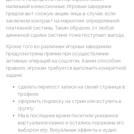
маленький комиссионные. Игровые заведения
предлагают схожую акцию лишь в случае, если
заключили контракт на маркетинг определенной
платежной системы. Таким образом, от любой
денежной сделки системе тоже поступает выгода.
Кроме того во различных игорных заведениях
предусмотрены премии при осуществление
активных операций на соцсетях. Каким способом
правило, игрокам требуется выполнить конкретной
задачи:
сделать перепост записи на своей странице в
профиле;
оформить подписку на стрим или вступить в
группу;
Мы в последнее время посетили указанное
виртуальное казино и остались поражены его
выбором игр. Визуальные эффекты и аудио