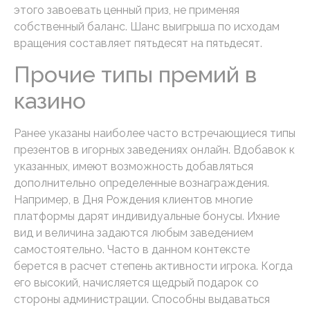
этого завоевать ценный приз, не применяя
собственный баланс. Шанс выигрыша по исходам
вращения составляет пятьдесят на пятьдесят.
Прочие типы премий в
казино
Ранее указаны наиболее часто встречающиеся типы
презентов в игорных заведениях онлайн. Вдобавок к
указанных, имеют возможность добавляться
дополнительно определенные вознаграждения.
Например, в Дня Рождения клиентов многие
платформы дарят индивидуальные бонусы. Ихние
вид и величина задаются любым заведением
самостоятельно. Часто в данном контексте
берется в расчет степень активности игрока. Когда
его высокий, начисляется щедрый подарок со
стороны администрации. Способны выдаваться