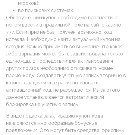
игроков);
во поисковых системах.
Обнаруженный купон необходимо перенести, а
потом ввести в правильной поле на сайте казино
777. Если приз не был получен, возможно, код
истекла. Необходимо найти актуальный купон на
сегодня. Важно принимать во внимание, что какая-
либо вариация может быть задействована только
единожды. В последствии для активирования
других призов необходимо отыскивать новые
промо-коды. Создавать учетную запись вторично в
казино, с задачей еще раз использовать
активационный код, не разрешается. Из-за этого
данное устанавливается автоматический
блокировка на учетную запись.
В виде подарка за активацию купон-кода
начисляются многообразные бонусные
предложения. Это могут быть средства, фриспины,