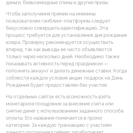
деньги, безвозмездные спины и другие призы.
Чтобы заполучения премии на именины
пользователям гэмблинг-платформы следует
безусловно совершить идентификацию. Эта
процесс требуется для установления дня рождения
юзера. Проверку рекомендуется осуществить
вперед, так как выводы ее часто объявляются
только через несколько дней. Необходимо также
показывать активность перед праздником —
пополнять аккаунт и делать денежные ставки. Когда
соблюсти каждое условия акции, подарок на День
Рождения будет предоставлен без участия.
На отдельных сайтах есть возможность взять
монетарное поощрение за внесение счета или
снятие денег с использованием заданного способа
оплаты. Его название помечается в промо
категории. За каждую транзакцию с участием
данного посредника геймер зарабатывает