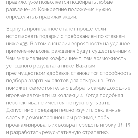
правило, уже позволяется подбирать любые
развлечения. Конкретные положения нужно
определять в правилах акции.
Вернуть проигранное станет проще, если
использовать подарки с требованием по ставкам
ниже х35. В этом сценарии вероятность на удачное
применение вознаграждения будут существенными.
Чем значительнее коэффициент, тем возможность
успешного результата ниже. Важным
преимуществом вдобавок становится способность
подбора азартных слотов для отыгрыша. Это
поможет самостоятельно выбрать самые доходные
игровые автоматы из коллекции. Когда подобная
перспектива не имеется, не нужно унывать.
Допустимо предварительно изучить рекламные
слоты в демонстрационном режиме, чтобы
проанализировать их возврат средств игроку (RTP)
и разработать результативную стратегию.