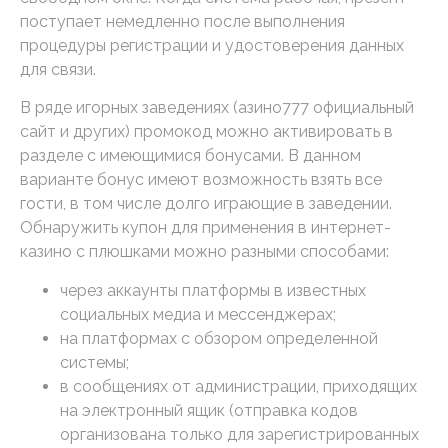
поступает немедленно после выполнения
процедуры регистрации и удостоверения данных
для связи.
В ряде игорных заведениях (азино777 официальный
сайт и других) промокод можно активировать в
разделе с имеющимися бонусами. В данном
варианте бонус имеют возможность взять все
гости, в том числе долго играющие в заведении.
Обнаружить купон для применения в интернет-
казино с плюшками можно разными способами:
через аккаунты платформы в известных
социальных медиа и мессенджерах;
на платформах с обзором определенной
системы;
в сообщениях от администрации, приходящих
на электронный ящик (отправка кодов
организована только для зарегистрированных