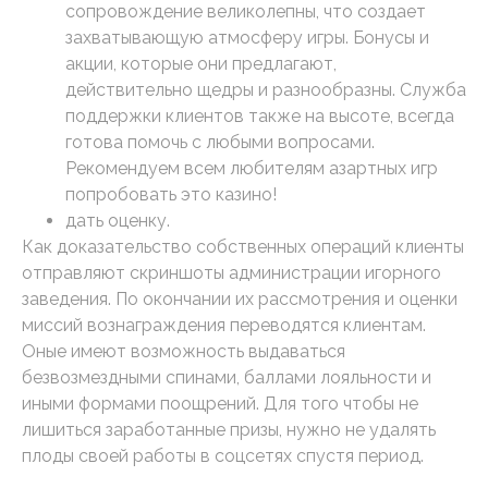
сопровождение великолепны, что создает
захватывающую атмосферу игры. Бонусы и
акции, которые они предлагают,
действительно щедры и разнообразны. Служба
поддержки клиентов также на высоте, всегда
готова помочь с любыми вопросами.
Рекомендуем всем любителям азартных игр
попробовать это казино!
дать оценку.
Как доказательство собственных операций клиенты
отправляют скриншоты администрации игорного
заведения. По окончании их рассмотрения и оценки
миссий вознаграждения переводятся клиентам.
Оные имеют возможность выдаваться
безвозмездными спинами, баллами лояльности и
иными формами поощрений. Для того чтобы не
лишиться заработанные призы, нужно не удалять
плоды своей работы в соцсетях спустя период.