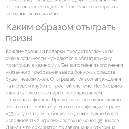
эффектов рекомендуется более часто совершать
активные акты в казино.
Каким образом отыграть
призы
Каждые премии и подарки, предоставляемые по
схеме лояльности, нуждаются в обязательному
проигрышу в казино 777. Без выполнения исполнения
указанного требования вывод бонусных средств
будет невозможен. Отыгрываются вознаграждения
на игровом клубе по простой системе. Необходимо
сделать некоторые пари с использованием
полученных фондов. Про количестве спинов можно
выяснить по вейджеру. Если его коэффициент равен
х35, следовательно, бонусные деньги нужно будет
использовать в игровых слотах не менее 35 циклов.
Деньги, что сохранятся по завершении отыгрыша,