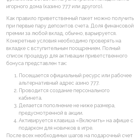
игорного дома (казино 777 или другого).
Как правило приветственный пакет можно получить
при первые пару депозитов счета. Доля финансовой
премии за любой вклад, обычно, варьируется.
Конкретные условия необходимо проверять на
вкладке с вступительным поощрением. Полный
список процедур для активации приветственного
бонуса представлен так:
Посещается официальный ресурс или рабочее
альтернативный адрес азино 777.
Проводится создание персонального
кабинета.
Делается пополнение не ниже размера,
предусмотренной в акции.
Активируется клавиша «Включить» на афише с
подарком для новичков в игре.
После всех необходимых шагов на подарочный счет