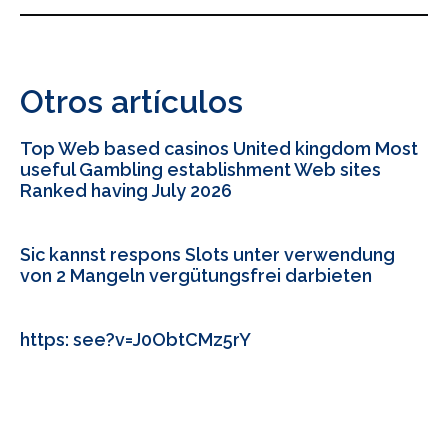
Otros artículos
Top Web based casinos United kingdom Most
useful Gambling establishment Web sites
Ranked having July 2026
Sic kannst respons Slots unter verwendung
von 2 Mangeln vergütungsfrei darbieten
https: see?v=J0ObtCMz5rY