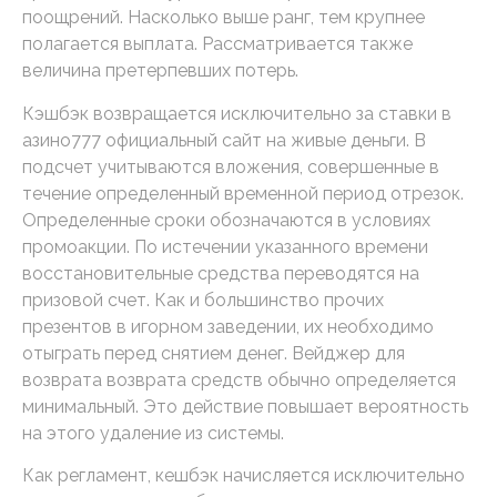
поощрений. Насколько выше ранг, тем крупнее
полагается выплата. Рассматривается также
величина претерпевших потерь.
Кэшбэк возвращается исключительно за ставки в
азино777 официальный сайт на живые деньги. В
подсчет учитываются вложения, совершенные в
течение определенный временной период отрезок.
Определенные сроки обозначаются в условиях
промоакции. По истечении указанного времени
восстановительные средства переводятся на
призовой счет. Как и большинство прочих
презентов в игорном заведении, их необходимо
отыграть перед снятием денег. Вейджер для
возврата возврата средств обычно определяется
минимальный. Это действие повышает вероятность
на этого удаление из системы.
Как регламент, кешбэк начисляется исключительно