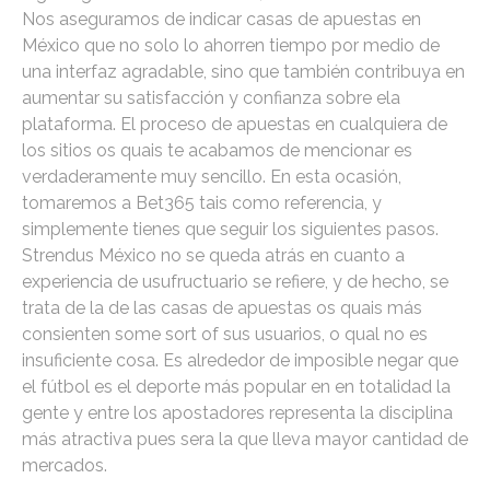
Nos aseguramos de indicar casas de apuestas en
México que no solo lo ahorren tiempo por medio de
una interfaz agradable, sino que también contribuya en
aumentar su satisfacción y confianza sobre ela
plataforma. El proceso de apuestas en cualquiera de
los sitios os quais te acabamos de mencionar es
verdaderamente muy sencillo. En esta ocasión,
tomaremos a Bet365 tais como referencia, y
simplemente tienes que seguir los siguientes pasos.
Strendus México no se queda atrás en cuanto a
experiencia de usufructuario se refiere, y de hecho, se
trata de la de las casas de apuestas os quais más
consienten some sort of sus usuarios, o qual no es
insuficiente cosa. Es alrededor de imposible negar que
el fútbol es el deporte más popular en en totalidad la
gente y entre los apostadores representa la disciplina
más atractiva pues sera la que lleva mayor cantidad de
mercados.