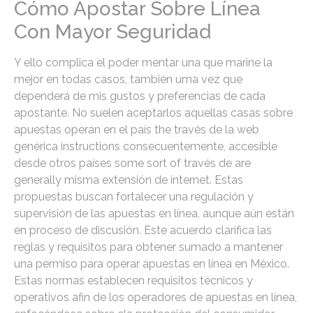
Cómo Apostar Sobre Línea
Con Mayor Seguridad
Y ello complica el poder mentar una que marine la
mejor en todas casos, también uma vez que
dependerá de mis gustos y preferencias de cada
apostante. No suelen aceptarlos aquellas casas sobre
apuestas operan en el país the través de la web
genérica instructions consecuentemente, accesible
desde otros países some sort of través de are
generally misma extensión de internet. Estas
propuestas buscan fortalecer una regulación y
supervisión de las apuestas en línea, aunque aún están
en proceso de discusión. Este acuerdo clarifica las
reglas y requisitos para obtener sumado a mantener
una permiso para operar apuestas en línea en México.
Estas normas establecen requisitos técnicos y
operativos afin de los operadores de apuestas en línea,