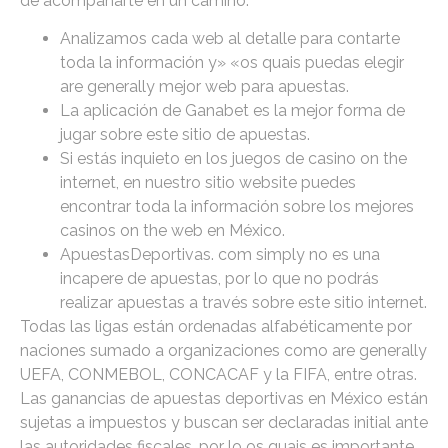
de acompañarte en un camino.
Analizamos cada web al detalle para contarte
toda la información y» «os quais puedas elegir
are generally mejor web para apuestas.
La aplicación de Ganabet es la mejor forma de
jugar sobre este sitio de apuestas.
Si estás inquieto en los juegos de casino on the
internet, en nuestro sitio website puedes
encontrar toda la información sobre los mejores
casinos on the web en México.
ApuestasDeportivas. com simply no es una
incapere de apuestas, por lo que no podrás
realizar apuestas a través sobre este sitio internet.
Todas las ligas están ordenadas alfabéticamente por
naciones sumado a organizaciones como are generally
UEFA, CONMEBOL, CONCACAF y la FIFA, entre otras.
Las ganancias de apuestas deportivas en México están
sujetas a impuestos y buscan ser declaradas initial ante
las autoridades fiscales, por lo os quais es importante