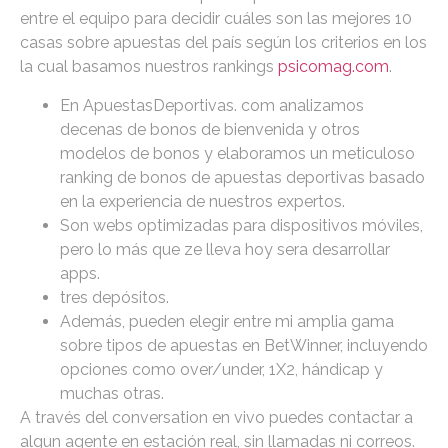
entre el equipo para decidir cuáles son las mejores 10
casas sobre apuestas del país según los criterios en los
la cual basamos nuestros rankings
psicomag.com
.
En ApuestasDeportivas. com analizamos
decenas de bonos de bienvenida y otros
modelos de bonos y elaboramos un meticuloso
ranking de bonos de apuestas deportivas basado
en la experiencia de nuestros expertos.
Son webs optimizadas para dispositivos móviles,
pero lo más que ze lleva hoy sera desarrollar
apps.
tres depósitos.
Además, pueden elegir entre mi amplia gama
sobre tipos de apuestas en BetWinner, incluyendo
opciones como over/under, 1X2, hándicap y
muchas otras.
A través del conversation en vivo puedes contactar a
algun agente en estación real, sin llamadas ni correos.