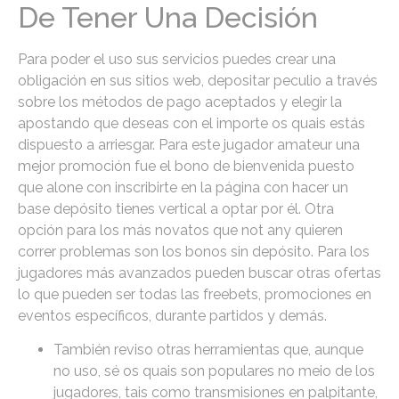
De Tener Una Decisión
Para poder el uso sus servicios puedes crear una
obligación en sus sitios web, depositar peculio a través
sobre los métodos de pago aceptados y elegir la
apostando que deseas con el importe os quais estás
dispuesto a arriesgar. Para este jugador amateur una
mejor promoción fue el bono de bienvenida puesto
que alone con inscribirte en la página con hacer un
base depósito tienes vertical a optar por él. Otra
opción para los más novatos que not any quieren
correr problemas son los bonos sin depósito. Para los
jugadores más avanzados pueden buscar otras ofertas
lo que pueden ser todas las freebets, promociones en
eventos específicos, durante partidos y demás.
También reviso otras herramientas que, aunque
no uso, sé os quais son populares no meio de los
jugadores, tais como transmisiones en palpitante,