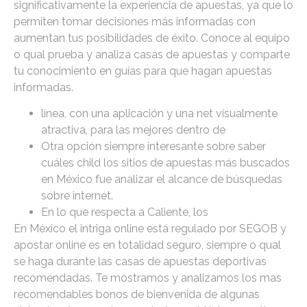
significativamente la experiencia de apuestas, ya que lo
permiten tomar decisiones más informadas con
aumentan tus posibilidades de éxito. Conoce al equipo
o qual prueba y analiza casas de apuestas y comparte
tu conocimiento en guías para que hagan apuestas
informadas.
línea, con una aplicación y una net visualmente
atractiva, para las mejores dentro de
Otra opción siempre interesante sobre saber
cuáles child los sitios de apuestas más buscados
en México fue analizar el alcance de búsquedas
sobre internet.
En lo que respecta a Caliente, los
En México el intriga online está regulado por SEGOB y
apostar online es en totalidad seguro, siempre o qual
se haga durante las casas de apuestas deportivas
recomendadas. Te mostramos y analizamos los mas
recomendables bonos de bienvenida de algunas