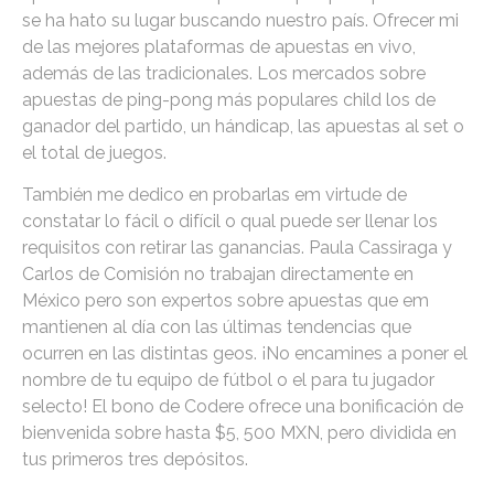
se ha hato su lugar buscando nuestro país. Ofrecer mi
de las mejores plataformas de apuestas en vivo,
además de las tradicionales. Los mercados sobre
apuestas de ping-pong más populares child los de
ganador del partido, un hándicap, las apuestas al set o
el total de juegos.
También me dedico en probarlas em virtude de
constatar lo fácil o difícil o qual puede ser llenar los
requisitos con retirar las ganancias. Paula Cassiraga y
Carlos de Comisión no trabajan directamente en
México pero son expertos sobre apuestas que em
mantienen al día con las últimas tendencias que
ocurren en las distintas geos. ¡No encamines a poner el
nombre de tu equipo de fútbol o el para tu jugador
selecto! El bono de Codere ofrece una bonificación de
bienvenida sobre hasta $5, 500 MXN, pero dividida en
tus primeros tres depósitos.