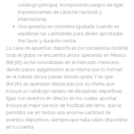
catálogo principal, incorporando juegos de ligas
impresionantes de carácter nacional y
internacional.
Una apuesta se considera igualada cuando se
equilibran las cantidades para dinero apostadas
the favor y durante contra.
La casa de apuestas deportivas por excelencia durante
todo el globo se encuentra ahora operando en México.
Bet365 se ha consolidado en el mercado mexicano
dando pasos agigantados al la misma que lo forman
en el sobras de los países donde opera. Y es que
Bet365 es operador destacado por su oferta que
incluye un catálogo repleto de disciplinas deportivas,
ligas con eventos en directo en los cuáles apostar.
Incluye el mejor servicio de football del ramo, que te
permitirá ver en festón una enorme cantidad de
eventos deportivos, siempre que halla saldo disponible
en tu cuenta.