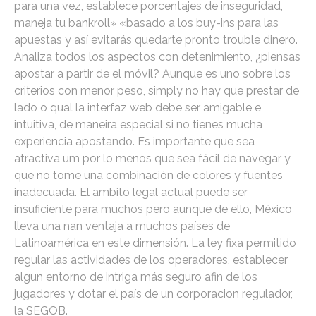
para una vez, establece porcentajes de inseguridad,
maneja tu bankroll» «basado a los buy-ins para las
apuestas y así evitarás quedarte pronto trouble dinero.
Analiza todos los aspectos con detenimiento, ¿piensas
apostar a partir de el móvil? Aunque es uno sobre los
criterios con menor peso, simply no hay que prestar de
lado o qual la interfaz web debe ser amigable e
intuitiva, de maneira especial si no tienes mucha
experiencia apostando. Es importante que sea
atractiva um por lo menos que sea fácil de navegar y
que no tome una combinación de colores y fuentes
inadecuada. El ambito legal actual puede ser
insuficiente para muchos pero aunque de ello, México
lleva una nan ventaja a muchos países de
Latinoamérica en este dimensión. La ley fixa permitido
regular las actividades de los operadores, establecer
algun entorno de intriga más seguro afin de los
jugadores y dotar el país de un corporacion regulador,
la SEGOB.