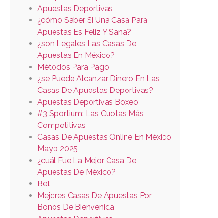
Apuestas Deportivas
¿cómo Saber Si Una Casa Para
Apuestas Es Feliz Y Sana?
¿son Legales Las Casas De
Apuestas En México?
Métodos Para Pago
¿se Puede Alcanzar Dinero En Las
Casas De Apuestas Deportivas?
Apuestas Deportivas Boxeo
#3 Sportium: Las Cuotas Más
Competitivas
Casas De Apuestas Online En México
Mayo 2025
¿cuál Fue La Mejor Casa De
Apuestas De México?
Bet
Mejores Casas De Apuestas Por
Bonos De Bienvenida