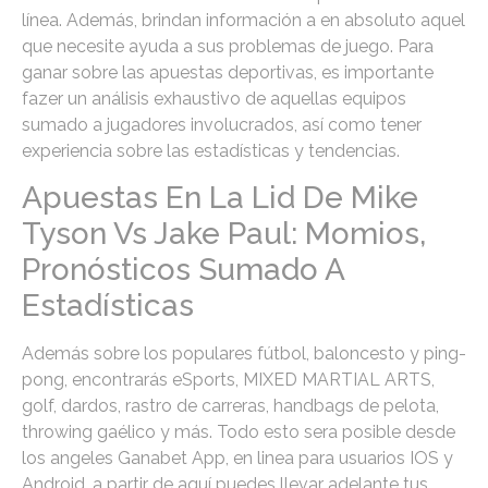
línea. Además, brindan información a en absoluto aquel
que necesite ayuda a sus problemas de juego. Para
ganar sobre las apuestas deportivas, es importante
fazer un análisis exhaustivo de aquellas equipos
sumado a jugadores involucrados, así como tener
experiencia sobre las estadísticas y tendencias.
Apuestas En La Lid De Mike
Tyson Vs Jake Paul: Momios,
Pronósticos Sumado A
Estadísticas
Además sobre los populares fútbol, baloncesto y ping-
pong, encontrarás eSports, MIXED MARTIAL ARTS,
golf, dardos, rastro de carreras, handbags de pelota,
throwing gaélico y más. Todo esto sera posible desde
los angeles Ganabet App, en linea para usuarios IOS y
Android, a partir de aquí puedes llevar adelante tus