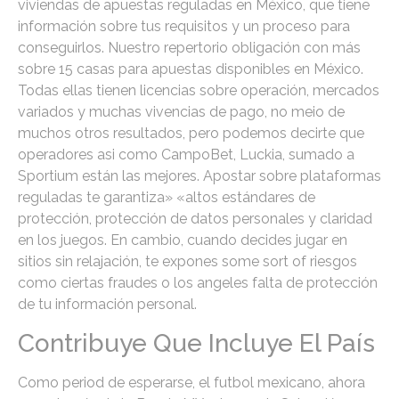
viviendas de apuestas reguladas en México, que tiene
información sobre tus requisitos y un proceso para
conseguirlos. Nuestro repertorio obligación con más
sobre 15 casas para apuestas disponibles en México.
Todas ellas tienen licencias sobre operación, mercados
variados y muchas vivencias de pago, no meio de
muchos otros resultados, pero podemos decirte que
operadores asi como CampoBet, Luckia, sumado a
Sportium están las mejores. Apostar sobre plataformas
reguladas te garantiza» «altos estándares de
protección, protección de datos personales y claridad
en los juegos. En cambio, cuando decides jugar en
sitios sin relajación, te expones some sort of riesgos
como ciertas fraudes o los angeles falta de protección
de tu información personal.
Contribuye Que Incluye El País
Como period de esperarse, el futbol mexicano, ahora