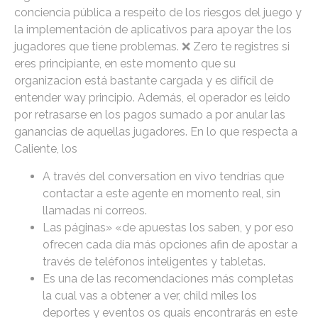
conciencia pública a respeito de los riesgos del juego y
la implementación de aplicativos para apoyar the los
jugadores que tiene problemas. ❌ Zero te registres si
eres principiante, en este momento que su
organizacion está bastante cargada y es difícil de
entender way principio. Además, el operador es leido
por retrasarse en los pagos sumado a por anular las
ganancias de aquellas jugadores. En lo que respecta a
Caliente, los
A través del conversation en vivo tendrías que
contactar a este agente en momento real, sin
llamadas ni correos.
Las páginas» «de apuestas los saben, y por eso
ofrecen cada día más opciones afin de apostar a
través de teléfonos inteligentes y tabletas.
Es una de las recomendaciones más completas
la cual vas a obtener a ver, child miles los
deportes y eventos os quais encontrarás en este